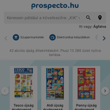
Itt vagy:
Ágfalva
Szupermarketek
Elektronikai készülékek
Bark
Vissza
To
42 akciós újság áttekintésként. Plusz 13 286 üzlet nyitva
tartása.
Vissza
To
Tesco újság
Aldi újság
Penny újság
érvényessége
érvényessége
érvényessége
ér