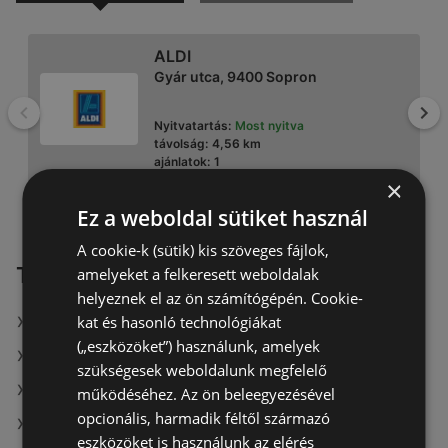
ALDI
Gyár utca, 9400 Sopron
Vissza
To
Nyitvatartás:
Most nyitva
távolság:
4,56 km
ajánlatok:
1
×
Ez a weboldal sütiket használ
A cookie-k (sütik) kis szöveges fájlok,
ALDI
További linkek
amelyeket a felkeresett weboldalak
Ágfalvi út 4/a, 9400 Sopron
helyeznek el az ön számítógépén. Cookie-
kat és hasonló technológiákat
A(z) InterSport aktuális akciós újságjai
Nyitvatartás:
Most nyitva
(„eszközöket”) használunk, amelyek
távolság:
3,26 km
A(z) Douglas aktuális akciós újságjai
szükségesek weboldalunk megfelelő
ajánlatok:
1
A(z) Praktiker aktuális akciós újságjai
működéséhez. Az ön beleegyezésével
opcionális, harmadik féltől származó
A(z) Herbária üzletei itt: Sopron
eszközöket is használunk az elérés