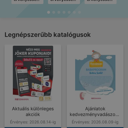
2026.08.12-ig
2026.08.08-
2026.08.12-ig
20
ig
Legnépszerűbb katalógusok
Aktuális különleges
Ajánlatok
akciók
kedvezményvadászokn
ak
Érvényes: 2026.08.14-ig
Érvényes: 2026.08.09-ig