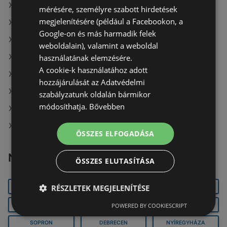
A(z) Orsay üzletei itt: Sopron
mérésére, személyre szabott hirdetések
megjelenítésére (például a Facebookon, a
A(z) Fressnapf-Hungária Kft. üzletei itt: Sopron
Google-on és más harmadik felek
A(z) Dacia Sandero aktuális Pécs akciós újságjai
weboldalain), valamint a weboldal
A(z) Aldi üzletei itt: Vác
használatának elemzésére.
A cookie-k használatához adott
Mutassa a(z) ALDI összes ajánlatát itt: Kecskemét
hozzájárulását az Adatvédelmi
Lidl itt: Paksi
szabályzatunk oldalán bármikor
módosíthatja.
Bővebben
A(z) Gyöngy Patikak üzletei itt: Nyírtét
A(z) Coop üzletei itt: Ságvár
ÖSSZES ELFOGADÁSA
Népszerű városok
ÖSSZES ELUTASÍTÁSA
RÉSZLETEK MEGJELENÍTÉSE
KECSKEMÉT
SZEGED
PÉCS
SZÉKESFEHÉRVÁR
BUDAPEST
GYŐR
POWERED BY COOKIESCRIPT
SOPRON
DEBRECEN
NYÍREGYHÁZA