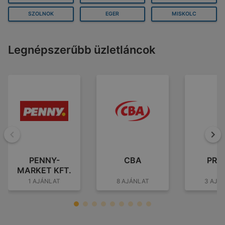
SZOLNOK
EGER
MISKOLC
Legnépszerűbb üzletláncok
Vissza
To
PENNY-
CBA
PRI
MARKET KFT.
1 AJÁNLAT
8 AJÁNLAT
3 AJÁ