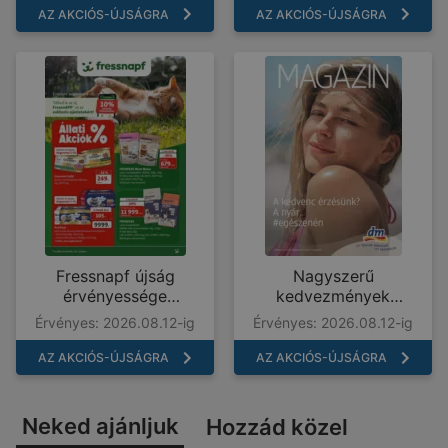
AZ AKCIÓS-ÚJSÁGRA
AZ AKCIÓS-ÚJSÁGRA
Fressnapf újság
Nagyszerű
érvényessége
kedvezmények
2026.08.12-ig
kiválasztott termékekre
Érvényes: 2026.08.12-ig
Érvényes: 2026.08.12-ig
AZ AKCIÓS-ÚJSÁGRA
AZ AKCIÓS-ÚJSÁGRA
Neked ajánljuk
Hozzád közel