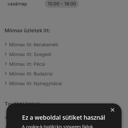
vasárnap
10:00
-
18:00
Mömax üzletek itt:
Mömax itt: Kecskeméti
Mömax itt: Szegedi
Mömax itt: Pécsi
Mömax itt: Budaörsi
Mömax itt: Nyíregyházai
További linkek
×
Ez a weboldal sütiket használ
A(z) Mömax ajánlatai
A cookie-k (sütik) kis szöveges fájlok,
A(z) Möbelix ajánlatai