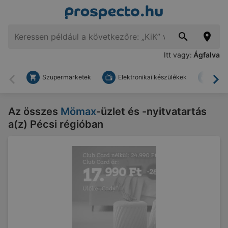
Itt vagy:
Ágfalva
Szupermarketek
Elektronikai készülékek
Bark
Vissza
To
Az összes
Mömax
-üzlet és -nyitvatartás
a(z) Pécsi régióban