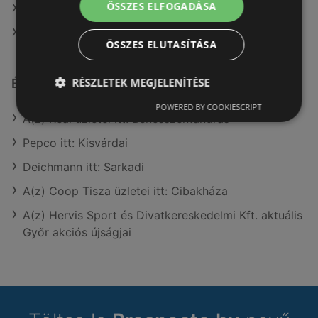
ÖSSZES ELFOGADÁSA
A(z) DIEGO ajánlatai
A(z) Ikea ajánlatai
ÖSSZES ELUTASÍTÁSA
RÉSZLETEK MEGJELENÍTÉSE
Érdeklődésre számot tartó elemek itt:
POWERED BY COOKIESCRIPT
A(z) Reál üzletei itt: Békésszentandrás
Pepco itt: Kisvárdai
Deichmann itt: Sarkadi
A(z) Coop Tisza üzletei itt: Cibakháza
A(z) Hervis Sport és Divatkereskedelmi Kft. aktuális
Győr akciós újságjai