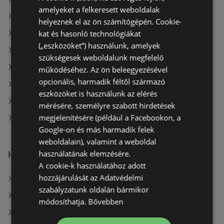
amelyeket a felkeresett weboldalak
A(z) DIEGO ajánlatai
helyeznek el az ön számítógépén. Cookie-
kat és hasonló technológiákat
A(z) RS Bútor aktuális akciós újságjai
(„eszközöket”) használunk, amelyek
A(z) Ikea aktuális akciós újságjai
szükségesek weboldalunk megfelelő
A(z) Möbelix aktuális akciós újságjai
működéséhez. Az ön beleegyezésével
opcionális, harmadik féltől származó
A(z) XXXLutz aktuális akciós újságjai
eszközöket is használunk az elérés
A(z) DIEGO aktuális akciós újságjai
mérésére, személyre szabott hirdetések
megjelenítésére (például a Facebookon, a
A(z) Mömax üzletei itt: Sopron-Fertődi
Google-on és más harmadik felek
weboldalain), valamint a weboldal
használatának elemzésére.
Hasonló kiskereskedők
A cookie-k használatához adott
hozzájárulását az Adatvédelmi
A(z) Möbelix ajánlatai
szabályzatunk oldalán bármikor
A(z) XXXLutz ajánlatai
módosíthatja.
Bővebben
A(z) RS Bútor ajánlatai