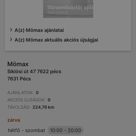
A(z) Mömax ajánlatai
A(z) Mömax aktuális akciós újságjai
Mömax
Siklósi út 47 7622 pécs
7631 Pécs
AJÁNLATOK:
0
AKCIÓS ÚJSÁGOK:
0
TÁVOLSÁG:
224,76 km
zárva
hétfő - szombat
10:00
-
20:00