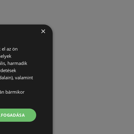
×
 el az ön
melyek
lis, harmadik
rdetések
alain), valamint
lán bármikor
ELFOGADÁSA