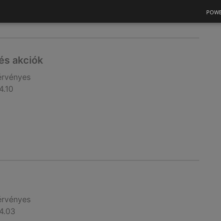
POWE
 és akciók
érvényes
4.10
érvényes
4.03