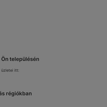
 Ön településén
üzletei itt:
ás régiókban