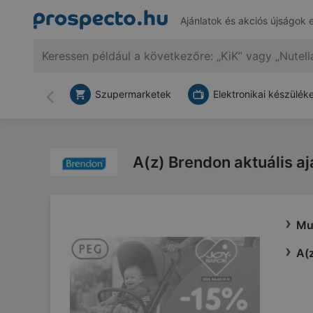
Ajánlatok és akciós újságok 
Szupermarketek
Elektronikai készülék
Vissza
A(z) Brendon aktuális aj
Mu
A(z