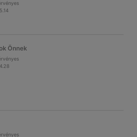
érvényes
5.14
tok Önnek
érvényes
4.28
érvényes