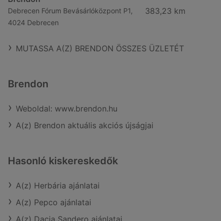
383,23 km
Debrecen Fórum Bevásárlóközpont P1,
4024 Debrecen
MUTASSA A(Z) BRENDON ÖSSZES ÜZLETÉT
Brendon
Weboldal: www.brendon.hu
A(z) Brendon aktuális akciós újságjai
Hasonló kiskereskedők
A(z) Herbária ajánlatai
A(z) Pepco ajánlatai
A(z) Dacia Sandero ajánlatai