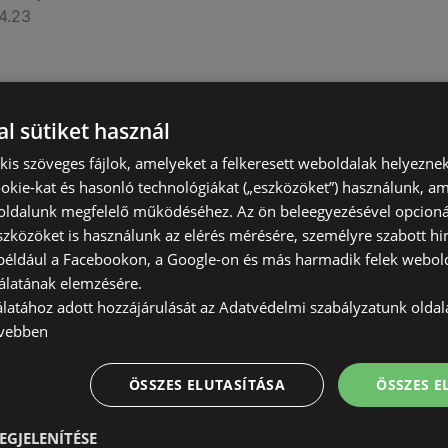
4.23
l sütiket használ
) kis szöveges fájlok, amelyeket a felkeresett weboldalak helyeznek
érvényes
okie-kat és hasonló technológiákat („eszközöket”) használunk, a
4.23
ldalunk megfelelő működéséhez. Az ön beleegyezésével opcioná
szközöket is használunk az elérés mérésére, személyre szabott hi
(például a Facebookon, a Google-on és más harmadik felek webold
álatának elemzésére.
álatához adott hozzájárulását az Adatvédelmi szabályzatunk olda
 ügyfeleinknek
vebben
érvényes
4.17
ÖSSZES ELUTASÍTÁSA
ÖSSZES 
EGJELENÍTÉSE