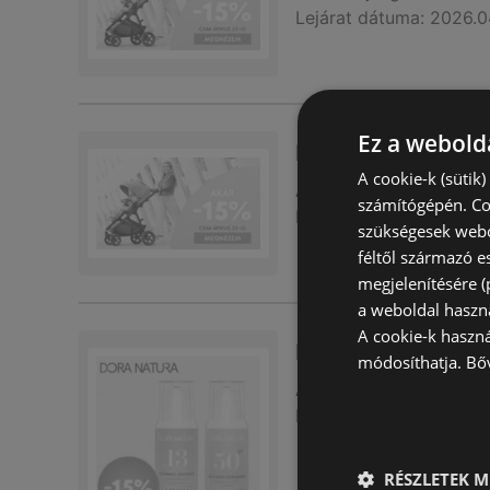
Lejárat dátuma:
2026.0
Ez a webolda
Brendon akciós
A cookie-k (sütik
Akciós újság
már nem 
számítógépén. Co
Lejárat dátuma:
2026.0
szükségesek webo
féltől származó e
megjelenítésére 
a weboldal haszn
A cookie-k haszn
Exkluzív ajánlatok
módosíthatja.
Bő
Akciós újság
már nem 
Lejárat dátuma:
2026.0
RÉSZLETEK M