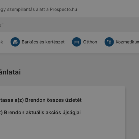
egy szempillantás alatt a
Prospecto.hu
ek
Barkács és kertészet
Otthon
Kozmetikum
ánlatai
tassa a(z) Brendon összes üzletét
) Brendon aktuális akciós újságjai