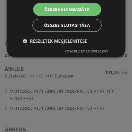
ÖSSZES ELFOGADÁSA
ÖSSZES ELUTASÍTÁSA
RÉSZLETEK MEGJELENÍTÉSE
A(z) ÁRKLUB üzletei itt: Budapest
POWERED BY COOKIESCRIPT
CÍM
TÁVOLSÁG
ÁRKLUB
191,49 km
Budafoki út 111-113, 1117 Budapest
MUTASSA A(Z) ÁRKLUB ÖSSZES ÜZLETÉT ITT:
BUDAPEST
MUTASSA A(Z) ÁRKLUB ÖSSZES ÜZLETÉT
ÁRKLUB