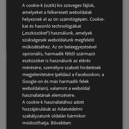
A cookie-k (sütik) kis szöveges fájlok,
Lejárat dátuma:
2025.09.30
amelyeket a felkeresett weboldalak
Távolság:
4,45 km
helyeznek el az ön számítógépén. Cookie-
kat és hasonló technológiákat
(„eszközöket”) használunk, amelyek
szükségesek weboldalunk megfelelő
működéséhez. Az ön beleegyezésével
opcionális, harmadik féltől származó
eszközöket is használunk az elérés
Arklub újság érvényessége 20
mérésére, személyre szabott hirdetések
25.8.31ig-
megjelenítésére (például a Facebookon, a
Akciós újság
már nem érvényes
Google-on és más harmadik felek
Lejárat dátuma:
2025.08.31
weboldalain), valamint a weboldal
Távolság:
4,45 km
használatának elemzésére.
A cookie-k használatához adott
hozzájárulását az Adatvédelmi
szabályzatunk oldalán bármikor
módosíthatja.
Bővebben