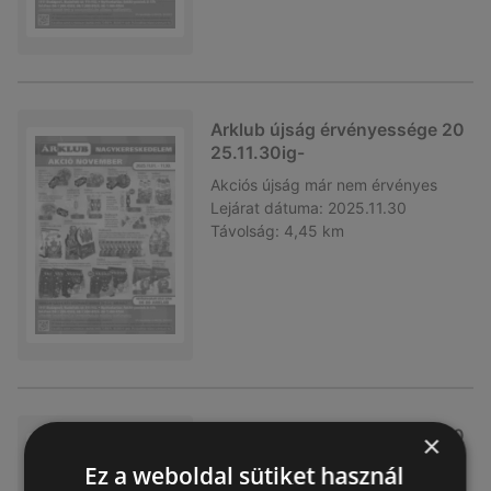
Arklub újság érvényessége 20
25.11.30ig-
Akciós újság
már nem érvényes
Lejárat dátuma:
2025.11.30
Távolság:
4,45 km
Arklub újság érvényessége 20
×
25.9.30ig-
Ez a weboldal sütiket használ
Akciós újság
már nem érvényes