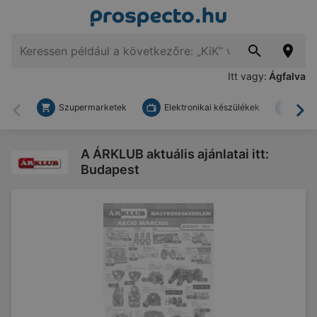
Itt vagy:
Ágfalva
Szupermarketek
Elektronikai készülékek
Bark
Vissza
To
A ÁRKLUB aktuális ajánlatai itt:
Budapest