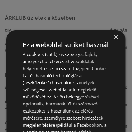
ÁRKLUB üzletek a közelben
CÍM
TÁVOLSÁG
×
ÁRKLUB
Ez a weboldal sütiket használ
191,49 km
Budafoki út 111-113, 1117 Budapest
A cookie-k (sütik) kis szöveges fájlok,
amelyeket a felkeresett weboldalak
helyeznek el az ön számítógépén. Cookie-
Egyéb Szupermarketek üzletek a közelben
kat és hasonló technológiákat
(„eszközöket”) használunk, amelyek
CÍM
TÁVOLSÁG
szükségesek weboldalunk megfelelő
működéséhez. Az ön beleegyezésével
Aldi
opcionális, harmadik féltől származó
3,26 km
Ágfalvi út 4/A., 9400 Sopron
eszközöket is használunk az elérés
mérésére, személyre szabott hirdetések
ALDI
megjelenítésére (például a Facebookon, a
3,26 km
Ágfalvi út 4/a, 9400 Sopron