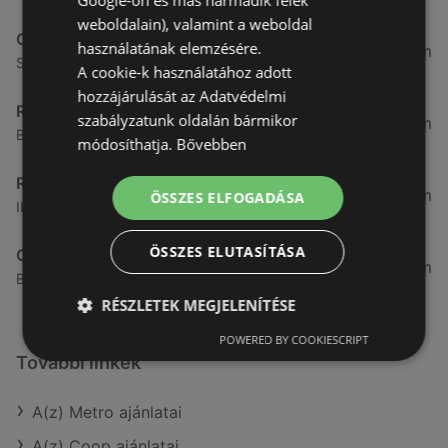
Google-on és más harmadik felek
weboldalain), valamint a weboldal
CBA
használatának elemzésére.
3,31 km
Somfalvi u. 14., 9400 Sopron
A cookie-k használatához adott
hozzájárulását az Adatvédelmi
Reál
szabályzatunk oldalán bármikor
3,32 km
Besenyő u. 16., 9400 Sopron
módosíthatja.
Bővebben
Reál
3,41 km
ÖSSZES ELFOGADÁSA
Ibolya út 15., 9400 Sopron
ÖSSZES ELUTASÍTÁSA
CBA
3,58 km
Bánfalvi u. 14, 9400 Sopron
RÉSZLETEK MEGJELENÍTÉSE
POWERED BY COOKIESCRIPT
További linkek
A(z) Metro ajánlatai
A(z) Coop ajánlatai