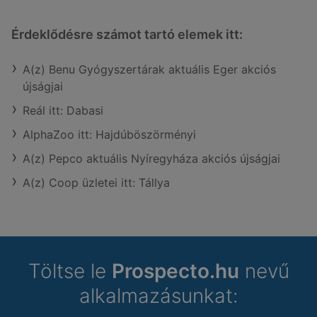
Érdeklődésre számot tartó elemek itt:
A(z) Benu Gyógyszertárak aktuális Eger akciós
újságjai
Reál itt: Dabasi
AlphaZoo itt: Hajdúböszörményi
A(z) Pepco aktuális Nyíregyháza akciós újságjai
A(z) Coop üzletei itt: Tállya
Töltse le
Prospecto.hu
nevű
alkalmazásunkat: