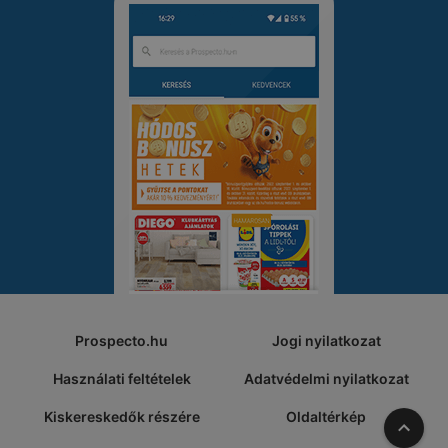
Prospecto.hu
Jogi nyilatkozat
Használati feltételek
Adatvédelmi nyilatkozat
Kiskereskedők részére
Oldaltérkép
A tete