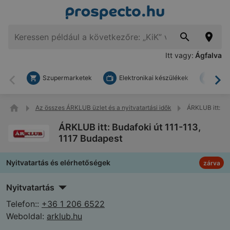
Itt vagy:
Ágfalva
Szupermarketek
Elektronikai készülékek
Bark
Vissza
To
Az összes ÁRKLUB üzlet és a nyitvatartási idők
ÁRKLUB itt: Bu
ÁRKLUB itt: Budafoki út 111-113,
1117 Budapest
Nyitvatartás és elérhetőségek
zárva
Nyitvatartás
Telefon::
+36 1 206 6522
Weboldal:
arklub.hu