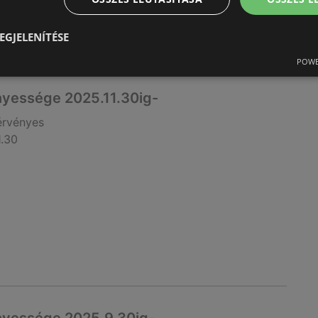
EGJELENÍTÉSE
POWE
nyessége 2025.11.30ig-
érvényes
1.30