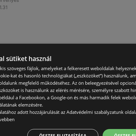
érvényes
1.31
l sütiket használ
) kis szöveges fájlok, amelyeket a felkeresett weboldalak helyeznek
okie-kat és hasonló technológiákat („eszközöket”) használunk, a
ldalunk megfelelő működéséhez. Az ön beleegyezésével opcioná
nyessége 2025.12.31ig-
szközöket is használunk az elérés mérésére, személyre szabott hi
érvényes
(például a Facebookon, a Google-on és más harmadik felek webold
2.31
álatának elemzésére.
álatához adott hozzájárulását az Adatvédelmi szabályzatunk olda
vebben
ÖSSZES ELUTASÍTÁSA
ÖSSZES 