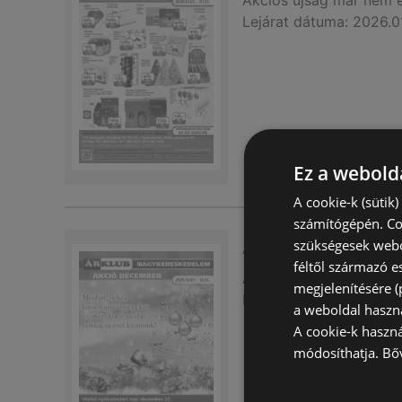
Akciós újság
már nem 
Lejárat dátuma:
2026.0
Ez a webolda
A cookie-k (sütik
számítógépén. Co
szükségesek webo
Arklub újság érvé
féltől származó e
Akciós újság
már nem 
megjelenítésére 
Lejárat dátuma:
2025.1
a weboldal haszn
A cookie-k haszn
módosíthatja.
Bő