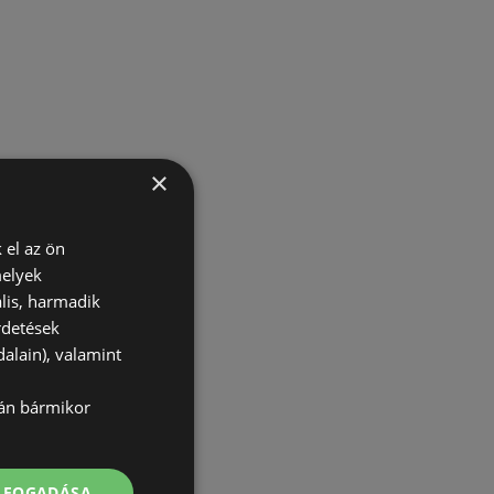
×
 el az ön
melyek
lis, harmadik
rdetések
alain), valamint
lán bármikor
ELFOGADÁSA