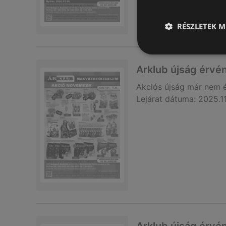
RÉSZLETEK M
Arklub újság érvé
Akciós újság
már nem 
Lejárat dátuma:
2025.1