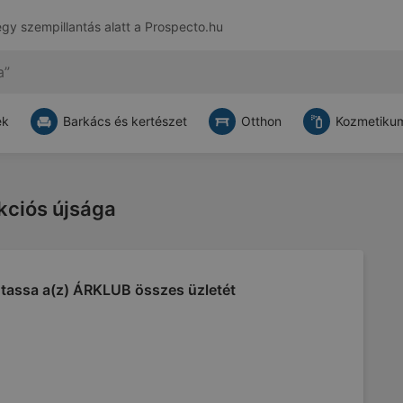
egy szempillantás alatt a
Prospecto.hu
ek
Barkács és kertészet
Otthon
Kozmetikum
kciós újsága
tassa a(z) ÁRKLUB összes üzletét