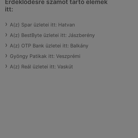
Érdeklődésre számot tartó elemek
itt:
A(z) Spar üzletei itt: Hatvan
A(z) BestByte üzletei itt: Jászberény
A(z) OTP Bank üzletei itt: Balkány
Gyöngy Patikak itt: Veszprémi
A(z) Reál üzletei itt: Vaskút