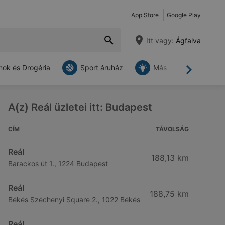
App Store
Google Play
Itt vagy:
Ágfalva
ok és Drogéria
Sport áruház
Más
Tovább
A(z) Reál üzletei itt: Budapest
CÍM
TÁVOLSÁG
Reál
188,13 km
Barackos út 1., 1224 Budapest
Reál
188,75 km
Békés Széchenyi Square 2., 1022 Békés
Reál