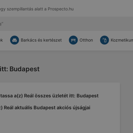
egy szempillantás alatt a
Prospecto.hu
ek
Barkács és kertészet
Otthon
Kozmetikum
 itt: Budapest
assa a(z) Reál összes üzletét itt: Budapest
) Reál aktuális Budapest akciós újságjai