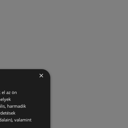
×
 el az ön
melyek
lis, harmadik
rdetések
alain), valamint