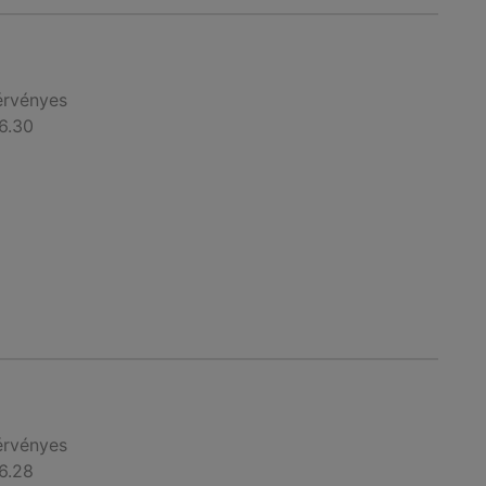
érvényes
6.30
érvényes
6.28