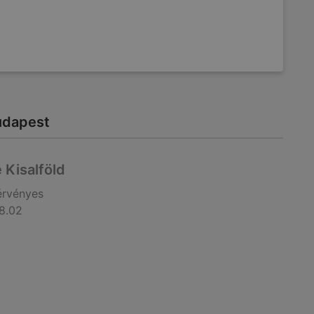
Budapest
 Kisalföld
érvényes
8.02