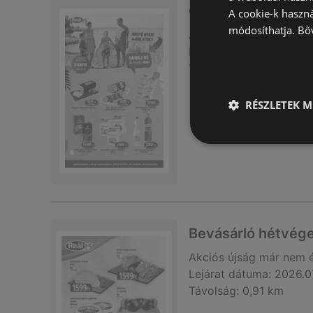
Országos Ajánlato
A cookie-k haszn
módosíthatja.
Bő
Akciós újság
már nem 
Lejárat dátuma:
2026.0
Távolság:
0,91 km
RÉSZLETEK M
Bevásárló hétvége
Akciós újság
már nem 
Lejárat dátuma:
2026.0
Távolság:
0,91 km