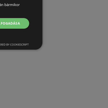
lán bármikor
ELFOGADÁSA
RED BY COOKIESCRIPT