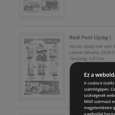
Reál Pont Újság I.
Akciós újság
már nem 
Lejárat dátuma:
2026.0
Távolság:
0,91 km
Ez a webolda
A cookie-k (sütik
számítógépén. Co
szükségesek webo
féltől származó e
megjelenítésére 
a weboldal haszn