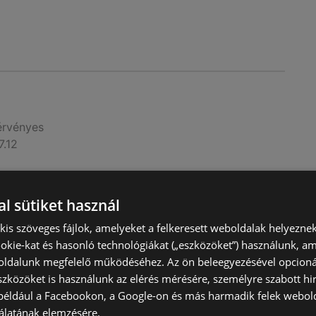
érvényes
7.12
l sütiket használ
) kis szöveges fájlok, amelyeket a felkeresett weboldalak helyeznek
okie-kat és hasonló technológiákat („eszközöket”) használunk, a
ldalunk megfelelő működéséhez. Az ön beleegyezésével opcioná
szközöket is használunk az elérés mérésére, személyre szabott hi
(például a Facebookon, a Google-on és más harmadik felek webold
álatának elemzésére.