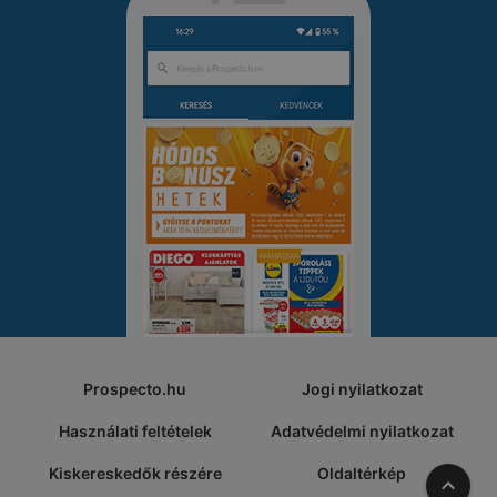
Prospecto.hu
Jogi nyilatkozat
Használati feltételek
Adatvédelmi nyilatkozat
Kiskereskedők részére
Oldaltérkép
A tete