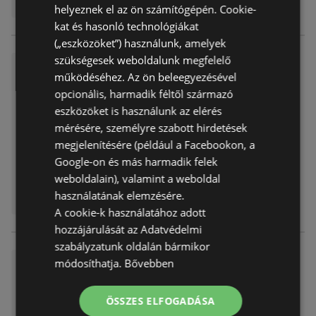
helyeznek el az ön számítógépén. Cookie-
kat és hasonló technológiákat
(„eszközöket”) használunk, amelyek
szükségesek weboldalunk megfelelő
Bevásárló hétvége Kisalföld
működéséhez. Az ön beleegyezésével
Akciós újság
már nem érvényes
opcionális, harmadik féltől származó
Lejárat dátuma:
2026.06.28
eszközöket is használunk az elérés
Távolság:
0,91 km
mérésére, személyre szabott hirdetések
megjelenítésére (például a Facebookon, a
Google-on és más harmadik felek
weboldalain), valamint a weboldal
használatának elemzésére.
A cookie-k használatához adott
hozzájárulását az Adatvédelmi
szabályzatunk oldalán bármikor
módosíthatja.
Bővebben
Bevásárló hétvége Kelet-Alfi-K
er
Akciós újság
már nem érvényes
ÖSSZES ELFOGADÁSA
Lejárat dátuma:
2026.06.21