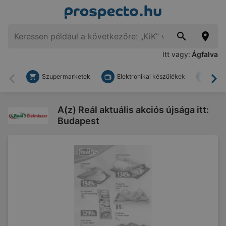
Itt vagy:
Ágfalva
Szupermarketek
Elektronikai készülékek
Bark
Vissza
To
A(z) Reál aktuális akciós újsága itt:
Budapest