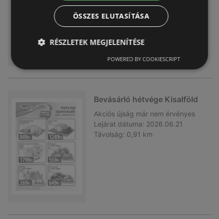
Távolság:
0,91 km
ÖSSZES ELUTASÍTÁSA
RÉSZLETEK MEGJELENÍTÉSE
POWERED BY COOKIESCRIPT
Bevásárló hétvége Kisalföld
Akciós újság
már nem érvényes
Lejárat dátuma:
2026.06.21
Távolság:
0,91 km