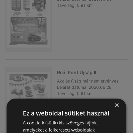
Távolság:
0,91 km
Reál Pont Újság II.
Akciós újság
már nem érvényes
Lejárat dátuma:
2026.06.28
Távolság:
0,91 km
×
Ez a weboldal sütiket használ
A cookie-k (sütik) kis szöveges fájlok,
amelyeket a felkeresett weboldalak