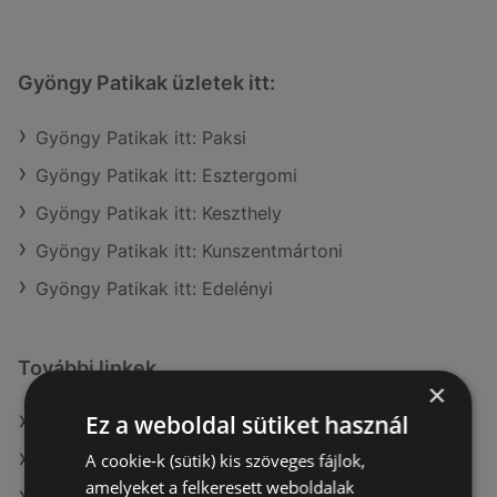
Gyöngy Patikak üzletek itt:
Gyöngy Patikak itt: Paksi
Gyöngy Patikak itt: Esztergomi
Gyöngy Patikak itt: Keszthely
Gyöngy Patikak itt: Kunszentmártoni
Gyöngy Patikak itt: Edelényi
További linkek
×
Ez a weboldal sütiket használ
A(z) Gyöngy Patikak ajánlatai
A cookie-k (sütik) kis szöveges fájlok,
A(z) goods market ajánlatai
amelyeket a felkeresett weboldalak