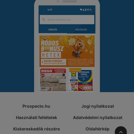
Prospecto.hu
Jogi nyilatkozat
Használati feltételek
Adatvédelmi nyilatkozat
Kiskereskedők részére
Oldaltérkép
A tete