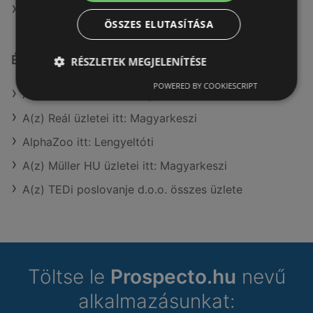
A(z) Kulcs patika ajánlatai
ÖSSZES ELUTASÍTÁSA
Érdeklődésre számot tartó elemek itt:
RÉSZLETEK MEGJELENÍTÉSE
POWERED BY COOKIESCRIPT
A(z) Reál üzletei itt: Magyarkeszi
A(z) Reál üzletei itt: Magyarkeszi
AlphaZoo itt: Lengyeltóti
A(z) Müller HU üzletei itt: Magyarkeszi
A(z) TEDi poslovanje d.o.o. összes üzlete
Töltse le
Prospecto.hu
nevű
alkalmazásunkat: