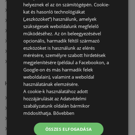
A(z) dm ajánlatai
helyeznek el az ön számítógépén. Cookie-
A(z) Crystal nails aktuális akciós újságjai
kat és hasonló technológiákat
(„eszközöket”) használunk, amelyek
A(z) Benu Gyógyszertárak aktuális akciós újságjai
szükségesek weboldalunk megfelelő
A(z) Alma Gyógyszertárak aktuális akciós újságjai
működéséhez. Az ön beleegyezésével
opcionális, harmadik féltől származó
A(z) PatikaPlus aktuális akciós újságjai
eszközöket is használunk az elérés
A(z) Avon aktuális akciós újságjai
mérésére, személyre szabott hirdetések
A(z) Gyöngy Patikak üzletei itt: Sopron-Fertődi
megjelenítésére (például a Facebookon, a
Google-on és más harmadik felek
weboldalain), valamint a weboldal
Hasonló kiskereskedők
használatának elemzésére.
A cookie-k használatához adott
A(z) Vianni ajánlatai
hozzájárulását az Adatvédelmi
szabályzatunk oldalán bármikor
A(z) PatikaPlus ajánlatai
módosíthatja.
Bővebben
A(z) Pingvin Patika ajánlatai
A(z) Douglas ajánlatai
ÖSSZES ELFOGADÁSA