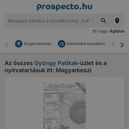
Itt vagy:
Ágfalva
Szupermarketek
Elektronikai készülékek
Bark
Vissza
To
Az összes
Gyöngy Patikak
-üzlet és a
nyitvatartásuk itt: Magyarkeszi