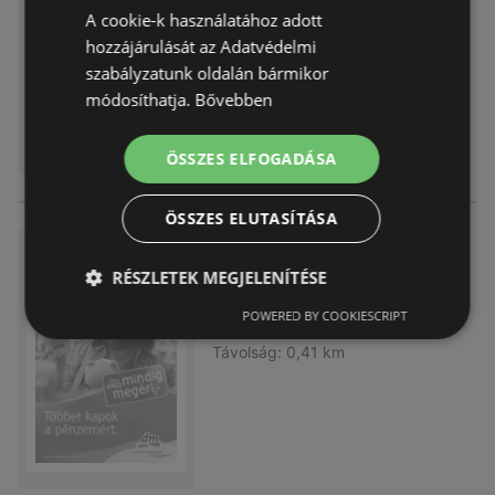
A cookie-k használatához adott
Lejárat dátuma:
2026.03.04
Távolság:
0,41 km
hozzájárulását az Adatvédelmi
szabályzatunk oldalán bármikor
módosíthatja.
Bővebben
ÖSSZES ELFOGADÁSA
ÖSSZES ELUTASÍTÁSA
DM újság érvényessége 2026.
02.18-ig
RÉSZLETEK MEGJELENÍTÉSE
Akciós újság
már nem érvényes
POWERED BY COOKIESCRIPT
Lejárat dátuma:
2026.02.18
Távolság:
0,41 km