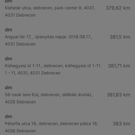
dm
379,62 km
Kishatár utca, debrecen, park center 9, 4031,
4031 Debrecen
dm
381,5 km
Angyal tér 17, , újranyitás napja: 2018.08.17.,
4031 Debrecen
dm
381,71 km
Kishegyesi út 1-11., debrecen, kishegyesi út 1-11.
1 - 11, 4031, 4031 Debrecen
dm
381,83 km
56-osok tere 6/a, debrecen, délibáb áruház,
4026 Debrecen
dm
383 km
Péterfia utca 18, debrecen, debrecen pláza 18,
4026 Debrecen