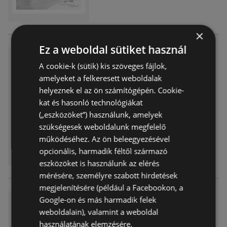
×
Ez a weboldal sütiket használ
DM újság érvényessége 2026.
A cookie-k (sütik) kis szöveges fájlok,
03.18-ig
amelyeket a felkeresett weboldalak
Akciós újság
már nem érvényes
helyeznek el az ön számítógépén. Cookie-
Lejárat dátuma:
2026.03.18
kat és hasonló technológiákat
Távolság:
0,41 km
(„eszközöket”) használunk, amelyek
szükségesek weboldalunk megfelelő
működéséhez. Az ön beleegyezésével
opcionális, harmadik féltől származó
eszközöket is használunk az elérés
mérésére, személyre szabott hirdetések
megjelenítésére (például a Facebookon, a
Google-on és más harmadik felek
DM újság érvényessége 2026.
03.04-ig
weboldalain), valamint a weboldal
használatának elemzésére.
Akciós újság
már nem érvényes