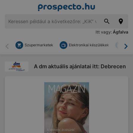
Itt vagy:
Ágfalva
Szupermarketek
Elektronikai készülékek
Bark
Vissza
To
A dm aktuális ajánlatai itt: Debrecen