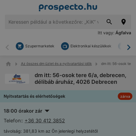
Itt vagy:
Ágfalva
Szupermarketek
Elektronikai készülékek
Bark
Vissza
To
Az összes dm üzlet és a nyitvatartási idők
dm itt: 56-osok tere
dm itt: 56-osok tere 6/a, debrecen,
délibáb áruház, 4026 Debrecen
Nyitvatartás és elérhetőségek
zárva
18:00 órakor zár
Telefon::
+36 30 412 3852
távolság:
381,83 km az Ön jelenlegi helyzetétől