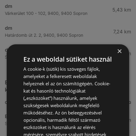
dm
5,43 km
Várkerület 100 - 102, 9400, 9400 Sopron
dm
7,24 km
Határdomb út 2. 2, 9400, 9400 Sopron
×
dm
29,87 km
Spar út (hrsz.269/109) 1., 9443 Fertőszentmiklós
Ez a weboldal sütiket használ
A cookie-k (sütik) kis szöveges fájlok,
amelyeket a felkeresett weboldalak
Egyéb Kozmetikumok és Drogéria üzletek a
helyeznek el az ön számítógépén. Cookie-
közelben
kat és hasonló technológiákat
(„eszközöket”) használunk, amelyek
CÍM
TÁVOLSÁG
szükségesek weboldalunk megfelelő
működéséhez. Az ön beleegyezésével
Benu Gyógyszertárak
opcionális, harmadik féltől származó
0,27 km
Soproni utca 18., 9423 Ágfalva
eszközöket is használunk az elérés
mérésére, személyre szabott hirdetések