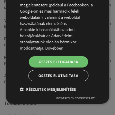
Benu Gyógyszertárak
megjelenítésére (például a Facebookon, a
2,55 km
Malompatak U.10, 9400 Sopron
Google-on és más harmadik felek
weboldalain), valamint a weboldal
Vianni
használatának elemzésére.
3,57 km
Bánfalvi út 14., 9400 Sopron
A cookie-k használatához adott
hozzájárulását az Adatvédelmi
Rossmann
szabályzatunk oldalán bármikor
3,83 km
Bánfalvi út 6-8., 9400 Sopron
módosíthatja.
Bővebben
Rossmann
4,19 km
ÖSSZES ELFOGADÁSA
Kodály Zoltán tér 16. 16., 9400 Sopron
ÖSSZES ELUTASÍTÁSA
Alma Gyógyszertárak
4,6 km
Béke út 4., 9400 Sopron
RÉSZLETEK MEGJELENÍTÉSE
POWERED BY COOKIESCRIPT
További linkek