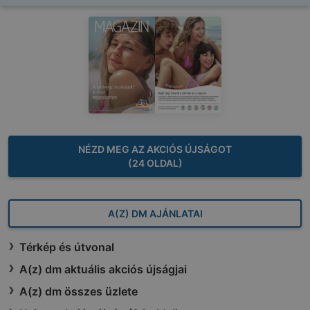
NÉZD MEG AZ AKCIÓS ÚJSÁGOT
(24 OLDAL)
A(Z) DM AJÁNLATAI
Térkép és útvonal
A(z) dm aktuális akciós újságjai
A(z) dm összes üzlete