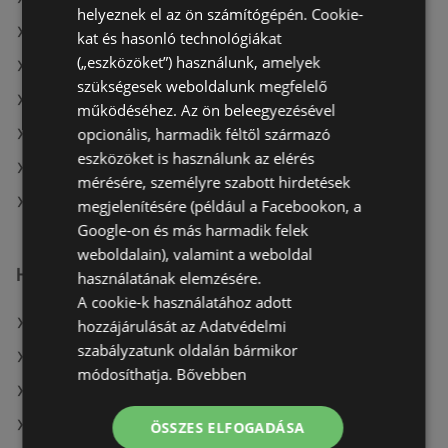
helyeznek el az ön számítógépén. Cookie-
A(z) Expert Electro ajánlatai
kat és hasonló technológiákat
(„eszközöket”) használunk, amelyek
A(z) Expert Electro aktuális akciós újságjai
szükségesek weboldalunk megfelelő
A(z) Euronics aktuális akciós újságjai
működéséhez. Az ön beleegyezésével
opcionális, harmadik féltől származó
A(z) Office Depot aktuális akciós újságjai
eszközöket is használunk az elérés
A(z) Alza.hu aktuális akciós újságjai
mérésére, személyre szabott hirdetések
A(z) Media Markt aktuális akciós újságjai
megjelenítésére (például a Facebookon, a
Google-on és más harmadik felek
weboldalain), valamint a weboldal
Hasonló kiskereskedők
használatának elemzésére.
A cookie-k használatához adott
A(z) BestByte ajánlatai
hozzájárulását az Adatvédelmi
szabályzatunk oldalán bármikor
A(z) Euronics ajánlatai
módosíthatja.
Bővebben
A(z) Media Markt ajánlatai
A(z) Office Depot ajánlatai
ÖSSZES ELFOGADÁSA