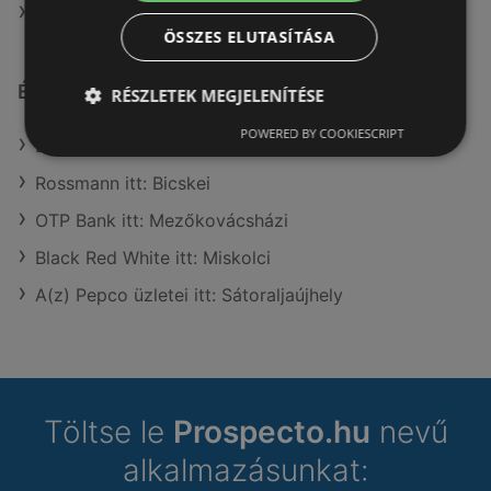
A(z) Expert Electro ajánlatai
ÖSSZES ELUTASÍTÁSA
Érdeklődésre számot tartó elemek itt:
RÉSZLETEK MEGJELENÍTÉSE
POWERED BY COOKIESCRIPT
Benu Gyógyszertárak itt: Ózdi
Rossmann itt: Bicskei
OTP Bank itt: Mezőkovácsházi
Black Red White itt: Miskolci
A(z) Pepco üzletei itt: Sátoraljaújhely
Töltse le
Prospecto.hu
nevű
alkalmazásunkat: