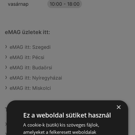
vasárnap
10:00
-
18:00
eMAG üzletek itt:
eMAG itt: Szegedi
eMAG itt: Pécsi
eMAG itt: Budaörsi
eMAG itt: Nyíregyházai
eMAG itt: Miskolci
×
További linkek
Ez a weboldal sütiket használ
A(z) eMAG ajánlatai
A cookie-k (sütik) kis szöveges fájlok,
amelyeket a felkeresett weboldalak
A(z) Media Markt ajánlatai