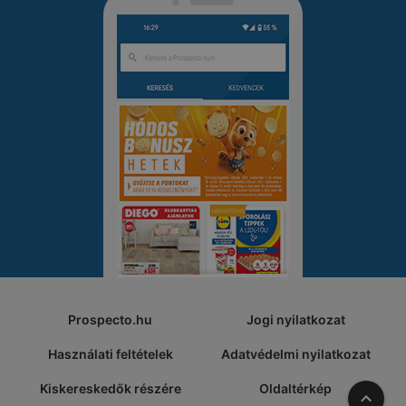
Prospecto.hu
Jogi nyilatkozat
Használati feltételek
Adatvédelmi nyilatkozat
Kiskereskedők részére
Oldaltérkép
A tete