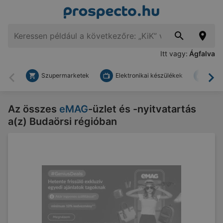
Itt vagy:
Ágfalva
Szupermarketek
Elektronikai készülékek
Bark
Vissza
To
Az összes
eMAG
-üzlet és -nyitvatartás
a(z) Budaörsi régióban