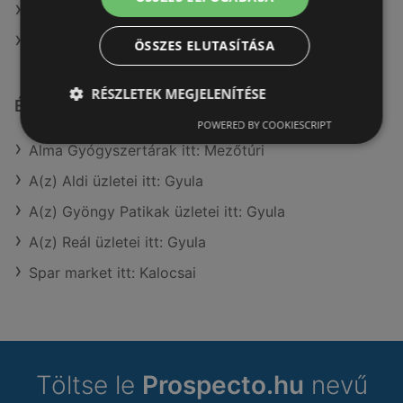
A(z) Coop ajánlatai
A(z) Interspar ajánlatai
ÖSSZES ELUTASÍTÁSA
RÉSZLETEK MEGJELENÍTÉSE
Érdeklődésre számot tartó elemek itt:
POWERED BY COOKIESCRIPT
Alma Gyógyszertárak itt: Mezőtúri
A(z) Aldi üzletei itt: Gyula
A(z) Gyöngy Patikak üzletei itt: Gyula
A(z) Reál üzletei itt: Gyula
Spar market itt: Kalocsai
Töltse le
Prospecto.hu
nevű