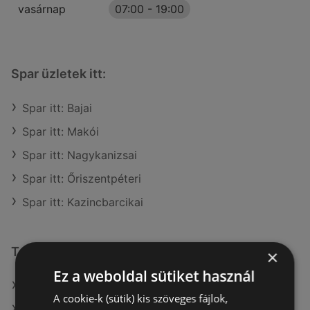
vasárnap
07:00
-
19:00
Spar üzletek itt:
Spar itt: Bajai
Spar itt: Makói
Spar itt: Nagykanizsai
Spar itt: Őriszentpéteri
Spar itt: Kazincbarcikai
További linkek
×
Ez a weboldal sütiket használ
A(z) Spar ajánlatai
A cookie-k (sütik) kis szöveges fájlok,
A(z) Metro ajánlatai