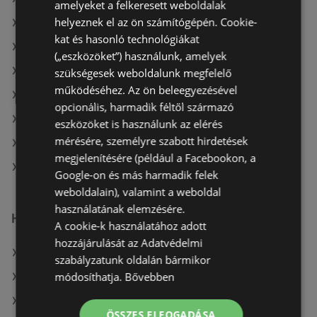
amelyeket a felkeresett weboldalak
helyeznek el az ön számítógépén. Cookie-
A(z) Interspar ajánlatai
kat és hasonló technológiákat
A(z) COOP Szolnok Zrt. aktuális akciós újságjai
(„eszközöket”) használunk, amelyek
A(z) Metro aktuális akciós újságjai
szükségesek weboldalunk megfelelő
működéséhez. Az ön beleegyezésével
A(z) Coop aktuális akciós újságjai
opcionális, harmadik féltől származó
A(z) Privát aktuális akciós újságjai
eszközöket is használunk az elérés
mérésére, személyre szabott hirdetések
A(z) Penny-Market Kft. aktuális akciós újságjai
megjelenítésére (például a Facebookon, a
A(z) Spar üzletei itt: Sopron-Fertődi
Google-on és más harmadik felek
weboldalain), valamint a weboldal
használatának elemzésére.
Hasonló kiskereskedők
A cookie-k használatához adott
hozzájárulását az Adatvédelmi
A(z) Auchan ajánlatai
szabályzatunk oldalán bármikor
módosíthatja.
Bővebben
A(z) Metro ajánlatai
A(z) Müller HU ajánlatai
ÖSSZES ELFOGADÁSA