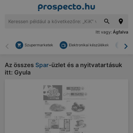
Itt vagy:
Ágfalva
Szupermarketek
Elektronikai készülékek
Bark
Vissza
To
Az összes
Spar
-üzlet és a nyitvatartásuk
itt: Gyula