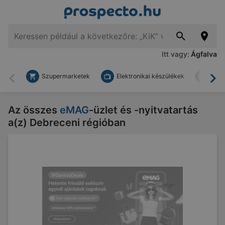
Itt vagy:
Ágfalva
Szupermarketek
Elektronikai készülékek
Bark
Vissza
To
Az összes
eMAG
-üzlet és -nyitvatartás
a(z) Debreceni régióban