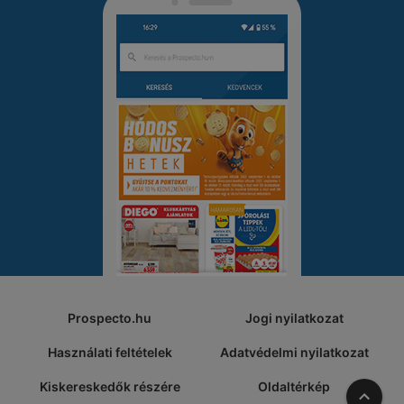
Prospecto.hu
Jogi nyilatkozat
Használati feltételek
Adatvédelmi nyilatkozat
Kiskereskedők részére
Oldaltérkép
A tete