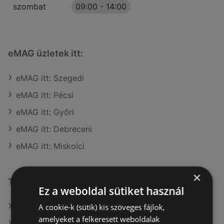
szombat
09:00
-
14:00
eMAG üzletek itt:
eMAG itt: Szegedi
eMAG itt: Pécsi
eMAG itt: Győri
eMAG itt: Debreceni
eMAG itt: Miskolci
×
További linkek
Ez a weboldal sütiket használ
A(z) eMAG ajánlatai
A cookie-k (sütik) kis szöveges fájlok,
amelyeket a felkeresett weboldalak
A(z) BestByte ajánlatai