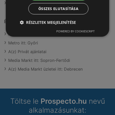
A(z) Expert Electro ajánlatai
ÖSSZES ELUTASÍTÁSA
Érdeklődésre számot tartó elemek itt:
RÉSZLETEK MEGJELENÍTÉSE
POWERED BY COOKIESCRIPT
A(z) Spar market üzletei itt: Tapolca
Metro itt: Győri
A(z) Privát ajánlatai
Media Markt itt: Sopron-Fertődi
A(z) Media Markt üzletei itt: Debrecen
Töltse le
Prospecto.hu
nevű
alkalmazásunkat: