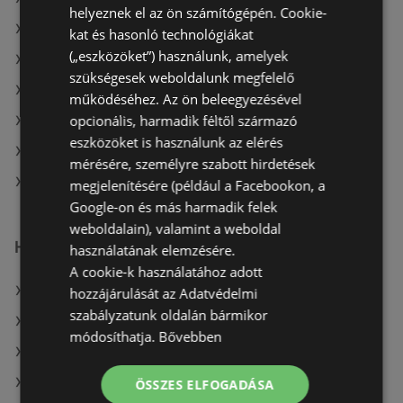
helyeznek el az ön számítógépén. Cookie-
A(z) Expert Electro ajánlatai
kat és hasonló technológiákat
(„eszközöket”) használunk, amelyek
A(z) Media Markt aktuális akciós újságjai
szükségesek weboldalunk megfelelő
A(z) Expert Electro aktuális akciós újságjai
működéséhez. Az ön beleegyezésével
opcionális, harmadik féltől származó
A(z) BestByte aktuális akciós újságjai
eszközöket is használunk az elérés
A(z) Office Depot aktuális akciós újságjai
mérésére, személyre szabott hirdetések
A(z) Alza.hu aktuális akciós újságjai
megjelenítésére (például a Facebookon, a
Google-on és más harmadik felek
weboldalain), valamint a weboldal
Hasonló kiskereskedők
használatának elemzésére.
A cookie-k használatához adott
A(z) BestByte ajánlatai
hozzájárulását az Adatvédelmi
szabályzatunk oldalán bármikor
A(z) Euronics ajánlatai
módosíthatja.
Bővebben
A(z) Media Markt ajánlatai
A(z) Office Depot ajánlatai
ÖSSZES ELFOGADÁSA