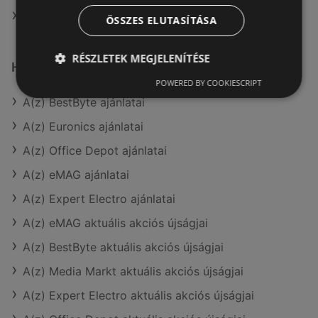
MUTASSA A(Z) ALZA.HU ÖSSZES ÜZLETÉT
ÖSSZES ELUTASÍTÁSA
RÉSZLETEK MEGJELENÍTÉSE
Hasonló kiskereskedők
POWERED BY COOKIESCRIPT
A(z) BestByte ajánlatai
A(z) Euronics ajánlatai
A(z) Office Depot ajánlatai
A(z) eMAG ajánlatai
A(z) Expert Electro ajánlatai
A(z) eMAG aktuális akciós újságjai
A(z) BestByte aktuális akciós újságjai
A(z) Media Markt aktuális akciós újságjai
A(z) Expert Electro aktuális akciós újságjai