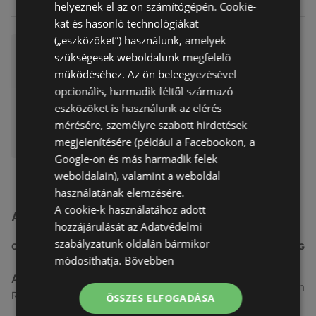
helyeznek el az ön számítógépén. Cookie-
kat és hasonló technológiákat
(„eszközöket”) használunk, amelyek
Alza ajánlatunk érvényes 202
szükségesek weboldalunk megfelelő
6.03.23
működéséhez. Az ön beleegyezésével
Akciós újság
már nem érvényes
opcionális, harmadik féltől származó
Lejárat dátuma:
2026.03.23
eszközöket is használunk az elérés
mérésére, személyre szabott hirdetések
megjelenítésére (például a Facebookon, a
Google-on és más harmadik felek
weboldalain), valamint a weboldal
használatának elemzésére.
A cookie-k használatához adott
Alza.hu üzletek a közelben
hozzájárulását az Adatvédelmi
szabályzatunk oldalán bármikor
CÍM
TÁVOLSÁG
módosíthatja.
Bővebben
Alza.hu
192,27 km
Róbert Károly krt 54 - 58 1134, 1139 Budapest
ÖSSZES ELFOGADÁSA