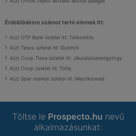
A(z) Office Depot aktuális akciós újságjai
Érdeklődésre számot tartó elemek itt:
A(z) OTP Bank üzletei itt: Tótkomlós
A(z) Tesco üzletei itt: Gyömrő
A(z) Coop Tisza üzletei itt: Jászalsószentgyörgy
A(z) Coop üzletei itt: Tófej
A(z) Spar market üzletei itt: Mezőkövesd
Töltse le
Prospecto.hu
nevű
alkalmazásunkat: