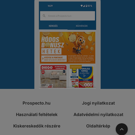
Prospecto.hu
Jogi nyilatkozat
Használati feltételek
Adatvédelmi nyilatkozat
Kiskereskedők részére
Oldaltérkép
A tete