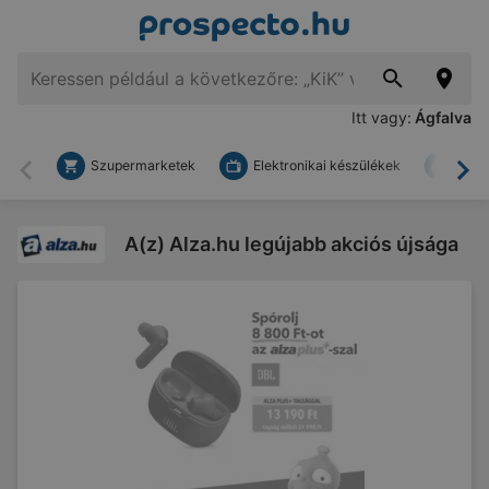
Itt vagy:
Ágfalva
Szupermarketek
Elektronikai készülékek
Bark
Vissza
To
A(z) Alza.hu legújabb akciós újsága