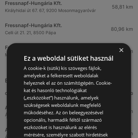
Fressnapf-Hungária Kft.
58,81 km
Királyhidai út 67. 67, 9200 Mosonmagyaróvár
Fressnapf-Hungária Kft.
80,96 km
Celli út 21. 21, 8500 Pápa
Fressnapf-Hungária Kft.
×
83,25 km
Malomszéki út 7 9, 9024 Győr
Ez a weboldal sütiket használ
A cookie-k (sütik) kis szöveges fájlok,
amelyeket a felkeresett weboldalak
Egyéb Szupermarketek üzletek a közelben
helyeznek el az ön számítógépén. Cookie-
kat és hasonló technológiákat
CÍM
TÁVOLSÁG
(„eszközöket”) használunk, amelyek
szükségesek weboldalunk megfelelő
Aldi
3,26 km
működéséhez. Az ön beleegyezésével
Ágfalvi út 4/A., 9400 Sopron
opcionális, harmadik féltől származó
eszközöket is használunk az elérés
ALDI
3,26 km
mérésére, személyre szabott hirdetések
Ágfalvi út 4/a, 9400 Sopron