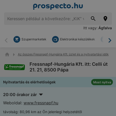
Itt vagy:
Ágfalva
Szupermarketek
Elektronikai készülékek
Bark
Vissza
To
Az összes Fressnapf-Hungária Kft. üzlet és a nyitvatartási idők
Fressnapf-Hungária Kft. itt: Celli út
21. 21, 8500 Pápa
Nyitvatartás és elérhetőségek
Most nyitva
20:00 órakor zár
Weboldal:
www.fressnapf.hu
távolság:
80,96 km az Ön jelenlegi helyzetétől