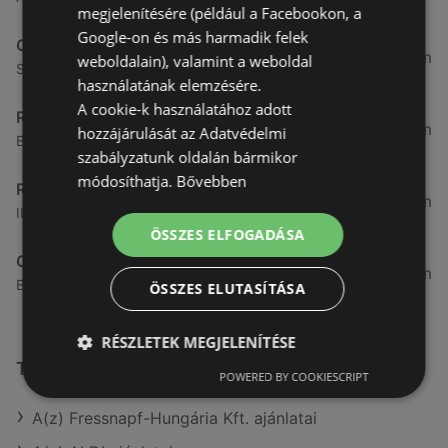
megjelenítésére (például a Facebookon, a
Google-on és más harmadik felek
CBA
3,31 km
weboldalain), valamint a weboldal
Somfalvi u. 14., 9400 Sopron
használatának elemzésére.
A cookie-k használatához adott
Reál
3,32 km
hozzájárulását az Adatvédelmi
Besenyő u. 16., 9400 Sopron
szabályzatunk oldalán bármikor
módosíthatja.
Bővebben
Reál
3,41 km
Ibolya út 15., 9400 Sopron
ÖSSZES ELFOGADÁSA
CBA
3,58 km
Bánfalvi u. 14, 9400 Sopron
ÖSSZES ELUTASÍTÁSA
RÉSZLETEK MEGJELENÍTÉSE
További linkek
POWERED BY COOKIESCRIPT
A(z) Fressnapf-Hungária Kft. ajánlatai