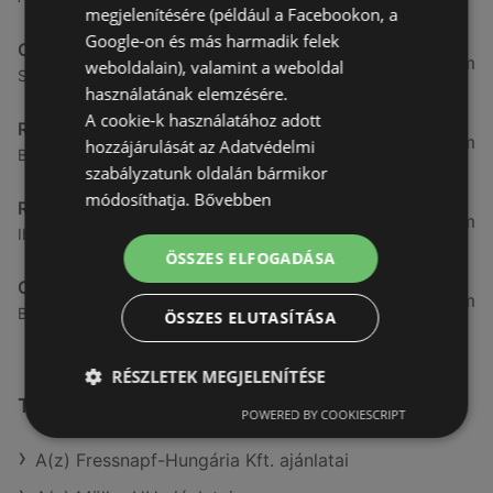
megjelenítésére (például a Facebookon, a
Google-on és más harmadik felek
CBA
3,31 km
weboldalain), valamint a weboldal
Somfalvi u. 14., 9400 Sopron
használatának elemzésére.
A cookie-k használatához adott
Reál
3,32 km
hozzájárulását az Adatvédelmi
Besenyő u. 16., 9400 Sopron
szabályzatunk oldalán bármikor
módosíthatja.
Bővebben
Reál
3,41 km
Ibolya út 15., 9400 Sopron
ÖSSZES ELFOGADÁSA
CBA
3,58 km
Bánfalvi u. 14, 9400 Sopron
ÖSSZES ELUTASÍTÁSA
RÉSZLETEK MEGJELENÍTÉSE
További linkek
POWERED BY COOKIESCRIPT
A(z) Fressnapf-Hungária Kft. ajánlatai