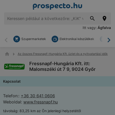
Itt vagy:
Ágfalva
Szupermarketek
Elektronikai készülékek
Bark
Vissza
To
Az összes Fressnapf-Hungária Kft. üzlet és a nyitvatartási idők
Fressnapf-Hungária Kft. itt:
Malomszéki út 7 9, 9024 Győr
Kapcsolat
Telefon::
+36 30 641 0606
Weboldal:
www.fressnapf.hu
távolság:
83,25 km az Ön jelenlegi helyzetétől