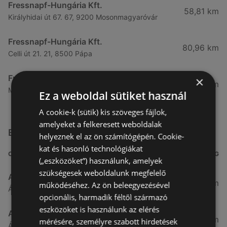
Fressnapf-Hungária Kft.
58,81 km
Királyhidai út 67. 67, 9200 Mosonmagyaróvár
Fressnapf-Hungária Kft.
80,96 km
Celli út 21. 21, 8500 Pápa
Fressnapf-Hungária Kft.
×
83,25 km
Malomszéki út 7 9, 9024 Győr
Ez a weboldal sütiket használ
A cookie-k (sütik) kis szöveges fájlok,
amelyeket a felkeresett weboldalak
Egyéb Szupermarketek üzletek a közelben
helyeznek el az ön számítógépén. Cookie-
kat és hasonló technológiákat
CÍM
TÁVOLSÁG
(„eszközöket”) használunk, amelyek
szükségesek weboldalunk megfelelő
Aldi
3,26 km
működéséhez. Az ön beleegyezésével
Ágfalvi út 4/A., 9400 Sopron
opcionális, harmadik féltől származó
eszközöket is használunk az elérés
ALDI
3,26 km
mérésére, személyre szabott hirdetések
Ágfalvi út 4/a, 9400 Sopron