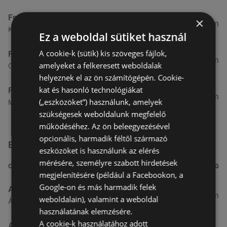
Fressnapf-Hungária Kft.
×
58,81 km
Királyhidai út 67. 67, 9200 Mosonmagyaróvár
Ez a weboldal sütiket használ
A cookie-k (sütik) kis szöveges fájlok,
Fressnapf-Hungária Kft.
80,96 km
amelyeket a felkeresett weboldalak
Celli út 21. 21, 8500 Pápa
helyeznek el az ön számítógépén. Cookie-
kat és hasonló technológiákat
Fressnapf-Hungária Kft.
83,25 km
(„eszközöket”) használunk, amelyek
Malomszéki út 7 9, 9024 Győr
szükségesek weboldalunk megfelelő
működéséhez. Az ön beleegyezésével
opcionális, harmadik féltől származó
Egyéb Szupermarketek üzletek a közelben
eszközöket is használunk az elérés
mérésére, személyre szabott hirdetések
CÍM
TÁVOLSÁG
megjelenítésére (például a Facebookon, a
Google-on és más harmadik felek
Aldi
3,26 km
weboldalain), valamint a weboldal
Ágfalvi út 4/A., 9400 Sopron
használatának elemzésére.
A cookie-k használatához adott
ALDI