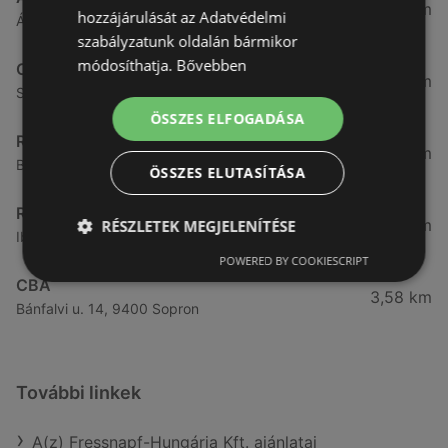
3,26 km
hozzájárulását az Adatvédelmi
Ágfalvi út 4/a, 9400 Sopron
szabályzatunk oldalán bármikor
módosíthatja.
Bővebben
CBA
3,31 km
Somfalvi u. 14., 9400 Sopron
ÖSSZES ELFOGADÁSA
Reál
3,32 km
Besenyő u. 16., 9400 Sopron
ÖSSZES ELUTASÍTÁSA
Reál
3,41 km
RÉSZLETEK MEGJELENÍTÉSE
Ibolya út 15., 9400 Sopron
POWERED BY COOKIESCRIPT
CBA
3,58 km
Bánfalvi u. 14, 9400 Sopron
További linkek
A(z) Fressnapf-Hungária Kft. ajánlatai