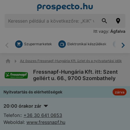
Itt vagy:
Ágfalva
Szupermarketek
Elektronikai készülékek
Bark
Vissza
To
Az összes Fressnapf-Hungária Kft. üzlet és a nyitvatartási idők
Fressnapf-Hungária Kft. itt: Szent
gellért u. 66., 9700 Szombathely
Nyitvatartás és elérhetőségek
zárva
20:00 órakor zár
Telefon::
+36 30 641 0653
Weboldal:
www.fressnapf.hu