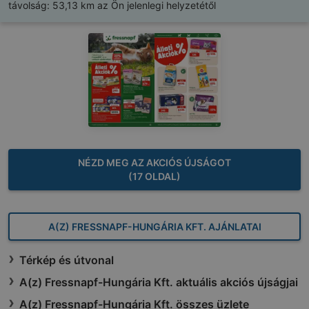
távolság:
53,13 km az Ön jelenlegi helyzetétől
NÉZD MEG AZ AKCIÓS ÚJSÁGOT
(17 OLDAL)
A(Z) FRESSNAPF-HUNGÁRIA KFT. AJÁNLATAI
Térkép és útvonal
A(z) Fressnapf-Hungária Kft. aktuális akciós újságjai
A(z) Fressnapf-Hungária Kft. összes üzlete