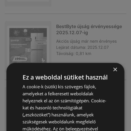
BestByte újság érvényessége
2025.12.07-ig
Akciós újság
már nem érvényes
Lejárat dátuma:
2025.12.07
Távolság:
0,81 km
×
Ez a weboldal sütiket használ
A cookie-k (sütik) kis szöveges fájlok,
BestByte újság érvényessége
amelyeket a felkeresett weboldalak
2025.11.30-ig
helyeznek el az ön számítógépén. Cookie-
kat és hasonló technológiákat
Akciós újság
már nem érvényes
Lejárat dátuma:
2025.11.30
(„eszközöket”) használunk, amelyek
Távolság:
0,81 km
szükségesek weboldalunk megfelelő
működéséhez. Az ön beleegyezésével