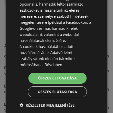
opcionális, harmadik féltől származó
eszközöket is használunk az elérés
mérésére, személyre szabott hirdetések
megjelenítésére (például a Facebookon, a
Google-on és más harmadik felek
weboldalain), valamint a weboldal
használatának elemzésére.
A(z) BestByte üzletei itt: Győr
A cookie-k használatához adott
hozzájárulását az Adatvédelmi
CÍM
TÁVOLSÁG
szabályzatunk oldalán bármikor
módosíthatja.
Bővebben
BestByte
84,64 km
Vasvári Pál út 1/A, 9024 Győr
ÖSSZES ELFOGADÁSA
BestByte
84,92 km
ÖSSZES ELUTASÍTÁSA
Mészáros Lőrinc utca 13., 9023 Győr
BestByte
RÉSZLETEK MEGJELENÍTÉSE
85,67 km
Szabadi u. 3., 9028 Győr