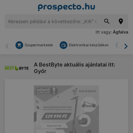
Itt vagy:
Ágfalva
Szupermarketek
Elektronikai készülékek
Bark
Vissza
To
A BestByte aktuális ajánlatai itt:
Győr