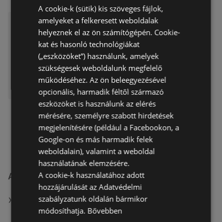
A cookie-k (sütik) kis szöveges fájlok,
amelyeket a felkeresett weboldalak
Alza ajánlatunk érvényes 202
6.03.23
helyeznek el az ön számítógépén. Cookie-
kat és hasonló technológiákat
Akciós újság
már nem érvényes
(„eszközöket”) használunk, amelyek
Lejárat dátuma:
2026.03.23
szükségesek weboldalunk megfelelő
működéséhez. Az ön beleegyezésével
opcionális, harmadik féltől származó
eszközöket is használunk az elérés
mérésére, személyre szabott hirdetések
megjelenítésére (például a Facebookon, a
Google-on és más harmadik felek
weboldalain), valamint a weboldal
használatának elemzésére.
A cookie-k használatához adott
A(z) Alza.hu üzletei itt: Győr
hozzájárulását az Adatvédelmi
szabályzatunk oldalán bármikor
MUTASSA A(Z) ALZA.HU ÖSSZES ÜZLETÉT
módosíthatja.
Bővebben