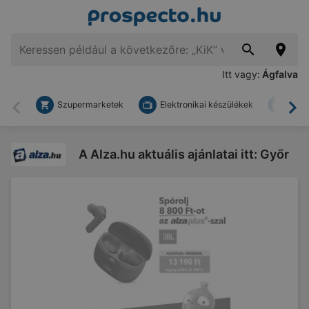
Itt vagy:
Ágfalva
Szupermarketek
Elektronikai készülékek
Bark
Vissza
To
A Alza.hu aktuális ajánlatai itt: Győr