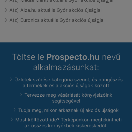
A(z) Media Markt aktuális Győr akciós újságjai
A(z) Alza.hu aktuális Győr akciós újságjai
A(z) Euronics aktuális Győr akciós újságjai
Töltse le
Prospecto.hu
nevű
alkalmazásunkat:
Üzletek szűrése kategória szerint, és böngészés
a termékek és a akciós újságok között
Tervezze meg vásárlását könyvjelzőink
segítségével
Tudja meg, mikor érkeznek új akciós újságok
Most költözött ide? Térképünkön megtekintheti
az összes környékbeli kiskereskedőt.