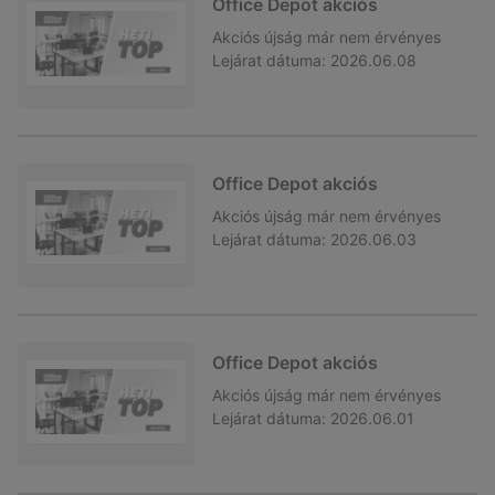
Office Depot akciós
Akciós újság
már nem érvényes
Lejárat dátuma:
2026.06.08
Office Depot akciós
Akciós újság
már nem érvényes
Lejárat dátuma:
2026.06.03
Office Depot akciós
Akciós újság
már nem érvényes
Lejárat dátuma:
2026.06.01