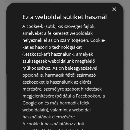
×
Ez a weboldal sütiket használ
Office Depot újság érvényess
A cookie-k (sütik) kis szöveges fájlok,
ége 31.12.2025-ig
amelyeket a felkeresett weboldalak
Akciós újság
már nem érvényes
helyeznek el az ön számítógépén. Cookie-
Lejárat dátuma:
2025.12.31
kat és hasonló technológiákat
(„eszközöket”) használunk, amelyek
szükségesek weboldalunk megfelelő
működéséhez. Az ön beleegyezésével
Office Depot újság érvényess
opcionális, harmadik féltől származó
ége 30.11.2025-ig
eszközöket is használunk az elérés
Akciós újság
már nem érvényes
mérésére, személyre szabott hirdetések
Lejárat dátuma:
2025.11.30
megjelenítésére (például a Facebookon, a
Google-on és más harmadik felek
weboldalain), valamint a weboldal
használatának elemzésére.
Office Depot újság érvényess
A cookie-k használatához adott
ége 14.09.2025-ig