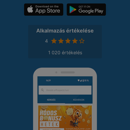
Alkalmazás értékelése
4
1 020 értékelés