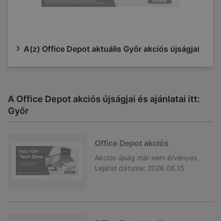
A(z) Office Depot aktuális Győr akciós újságjai
A Office Depot akciós újságjai és ajánlatai itt:
Győr
Office Depot akciós
Akciós újság
már nem érvényes
Lejárat dátuma:
2026.06.15