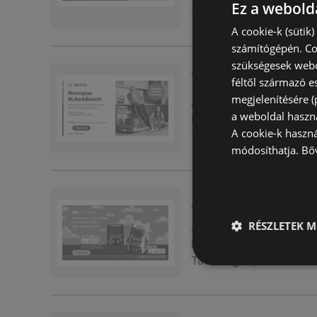
Ez a webolda
Távolság:
3,32 km
A cookie-k (sütik
számítógépén. Co
szükségesek webo
Takarítson meg mo
féltől származó e
megjelenítésére 
Akciós újság
már nem 
a weboldal haszn
Lejárat dátuma:
2026.0
A cookie-k haszn
Távolság:
3,32 km
módosíthatja.
Bő
A legjobb akcióink
RÉSZLETEK M
Akciós újság
már nem 
Lejárat dátuma:
2026.0
Távolság:
3,32 km