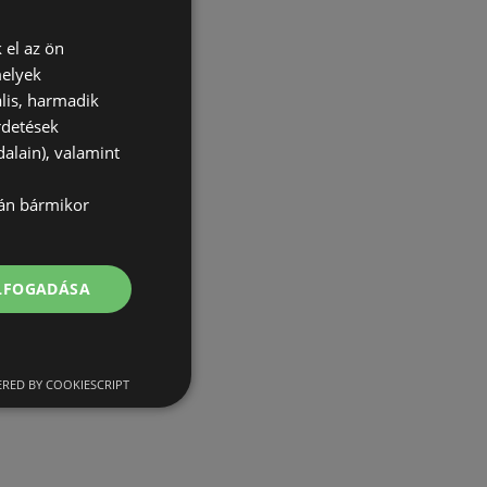
 el az ön
melyek
lis, harmadik
rdetések
alain), valamint
lán bármikor
ELFOGADÁSA
RED BY COOKIESCRIPT