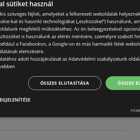
l sütiket használ
) kis szöveges fájlok, amelyeket a felkeresett weboldalak helyeznek
okie-kat és hasonló technológiákat („eszközöket”) használunk, a
ldalunk megfelelő működéséhez. Az ön beleegyezésével opcioná
st ajánlatainkkal
szközöket is használunk az elérés mérésére, személyre szabott hi
(például a Facebookon, a Google-on és más harmadik felek webold
érvényes
álatának elemzésére.
4.30
álatához adott hozzájárulását az Adatvédelmi szabályzatunk olda
vebben
ÖSSZES ELUTASÍTÁSA
ÖSSZES 
EGJELENÍTÉSE
érvényes
4.28
POWE