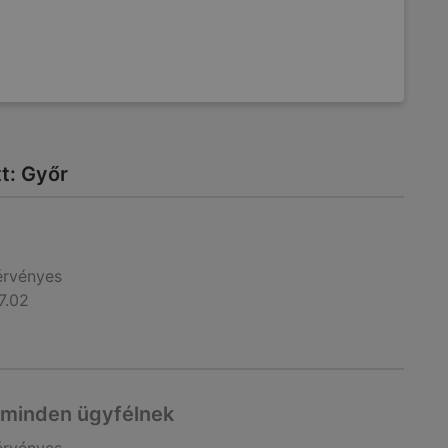
tt: Győr
érvényes
7.02
 minden ügyfélnek