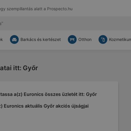
egy szempillantás alatt a
Prospecto.hu
ek
Barkács és kertészet
Otthon
Kozmetikum
atai itt: Győr
assa a(z) Euronics összes üzletét itt: Győr
) Euronics aktuális Győr akciós újságjai