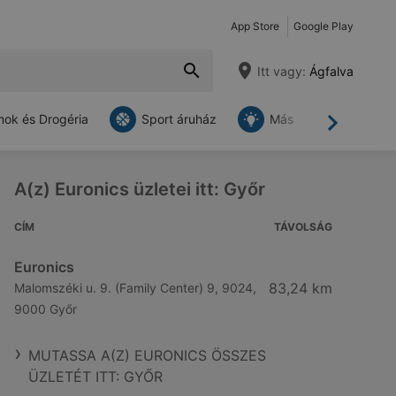
App Store
Google Play
Itt vagy:
Ágfalva
ok és Drogéria
Sport áruház
Más
Tovább
A(z) Euronics üzletei itt: Győr
CÍM
TÁVOLSÁG
Euronics
83,24 km
Malomszéki u. 9. (Family Center) 9, 9024,
9000 Győr
MUTASSA A(Z) EURONICS ÖSSZES
ÜZLETÉT ITT: GYŐR