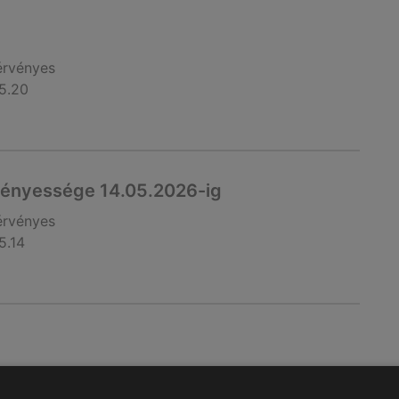
érvényes
5.20
vényessége 14.05.2026-ig
érvényes
5.14
érvényes
5.13