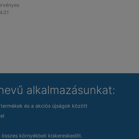
érvényes
4.01
nevű alkalmazásunkat:
 termékek és a akciós újságok között
el
 összes környékbeli kiskereskedőt.