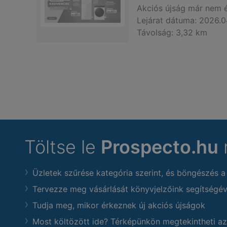
Akciós újság
már nem 
Lejárat dátuma:
2026.0
Távolság:
3,32 km
Töltse le
Prospecto.hu
Üzletek szűrése kategória szerint, és böngészés a
Tervezze meg vásárlását könyvjelzőink segítségév
Tudja meg, mikor érkeznek új akciós újságok
Most költözött ide? Térképünkön megtekintheti az