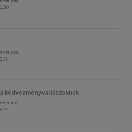
érvényes
6.30
érvényes
6.11
t a kedvezményvadászoknak
érvényes
5.31