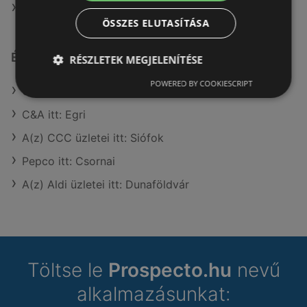
A(z) eMAG ajánlatai
ÖSSZES ELUTASÍTÁSA
Érdeklődésre számot tartó elemek itt:
RÉSZLETEK MEGJELENÍTÉSE
POWERED BY COOKIESCRIPT
Coop itt: Miskolci
C&A itt: Egri
A(z) CCC üzletei itt: Siófok
Pepco itt: Csornai
A(z) Aldi üzletei itt: Dunaföldvár
Töltse le
Prospecto.hu
nevű
alkalmazásunkat: