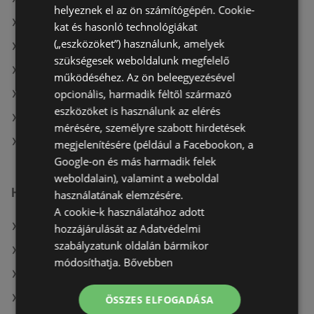
helyeznek el az ön számítógépén. Cookie-
A(z) Office Depot ajánlatai
kat és hasonló technológiákat
(„eszközöket”) használunk, amelyek
A(z) Alza.hu aktuális akciós újságjai
szükségesek weboldalunk megfelelő
A(z) Media Markt aktuális akciós újságjai
működéséhez. Az ön beleegyezésével
opcionális, harmadik féltől származó
A(z) BestByte aktuális akciós újságjai
eszközöket is használunk az elérés
A(z) Office Depot aktuális akciós újságjai
mérésére, személyre szabott hirdetések
A(z) eMAG aktuális akciós újságjai
megjelenítésére (például a Facebookon, a
Google-on és más harmadik felek
weboldalain), valamint a weboldal
Hasonló kiskereskedők
használatának elemzésére.
A cookie-k használatához adott
A(z) BestByte ajánlatai
hozzájárulását az Adatvédelmi
szabályzatunk oldalán bármikor
A(z) Euronics ajánlatai
módosíthatja.
Bővebben
A(z) Media Markt ajánlatai
A(z) Office Depot ajánlatai
ÖSSZES ELFOGADÁSA