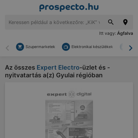
Itt vagy:
Ágfalva
Szupermarketek
Elektronikai készülékek
Bark
Vissza
To
Az összes
Expert Electro
-üzlet és -
nyitvatartás a(z) Gyulai régióban