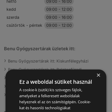
hétfő
09:00
-
16:00
kedd
09:00
-
12:00
szerda
09:00
-
16:00
csütörtök - péntek
09:00
-
12:00
Benu Gyógyszertárak üzletek itt:
Benu Gyógyszertárak itt: Kiskunfélegyházi
Benu Gyógyszertárak itt: Balatonfüredi
×
Benu Gyógyszertárak itt: Dunaújvárosi
Ez a weboldal sütiket használ
Benu Gyógyszertárak itt: Derecske-Létavértesi
A cookie-k (sütik) kis szöveges fájlok,
Benu Gyógyszertárak itt: Tokaji
amelyeket a felkeresett weboldalak
helyeznek el az ön számítógépén. Cookie-
kat és hasonló technológiákat