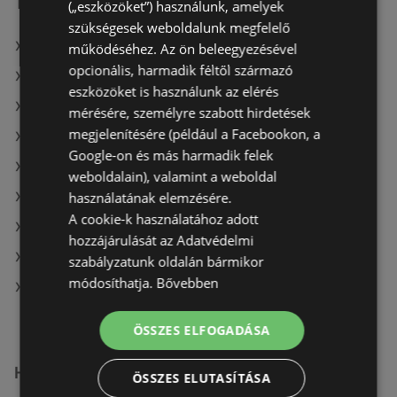
További linkek
(„eszközöket”) használunk, amelyek
szükségesek weboldalunk megfelelő
A(z) Benu Gyógyszertárak ajánlatai
működéséhez. Az ön beleegyezésével
opcionális, harmadik féltől származó
A(z) Alma Gyógyszertárak ajánlatai
eszközöket is használunk az elérés
A(z) Pingvin Patika ajánlatai
mérésére, személyre szabott hirdetések
megjelenítésére (például a Facebookon, a
A(z) Crystal nails aktuális akciós újságjai
Google-on és más harmadik felek
A(z) Rossmann aktuális akciós újságjai
weboldalain), valamint a weboldal
használatának elemzésére.
A(z) PatikaPlus aktuális akciós újságjai
A cookie-k használatához adott
A(z) Pingvin Patika aktuális akciós újságjai
hozzájárulását az Adatvédelmi
A(z) Oriflame aktuális akciós újságjai
szabályzatunk oldalán bármikor
módosíthatja.
Bővebben
A(z) Benu Gyógyszertárak üzletei itt: Sopron-
Fertődi
ÖSSZES ELFOGADÁSA
Hasonló kiskereskedők
ÖSSZES ELUTASÍTÁSA