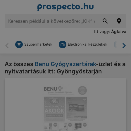
Itt vagy:
Ágfalva
Szupermarketek
Elektronikai készülékek
Bark
Vissza
To
Az összes
Benu Gyógyszertárak
-üzlet és a
nyitvatartásuk itt: Gyöngyöstarján