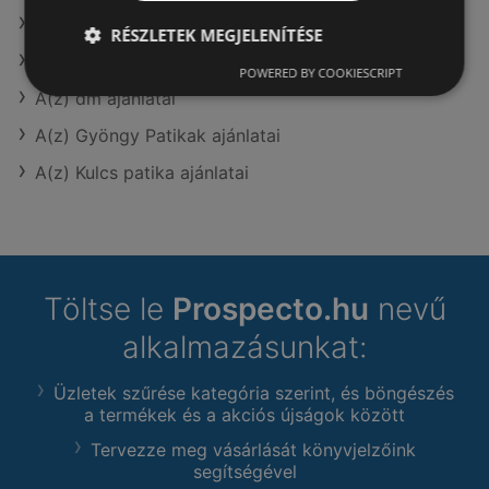
A(z) Alma Gyógyszertárak ajánlatai
RÉSZLETEK MEGJELENÍTÉSE
A(z) Rossmann ajánlatai
POWERED BY COOKIESCRIPT
A(z) dm ajánlatai
A(z) Gyöngy Patikak ajánlatai
A(z) Kulcs patika ajánlatai
Töltse le
Prospecto.hu
nevű
alkalmazásunkat:
Üzletek szűrése kategória szerint, és böngészés
a termékek és a akciós újságok között
Tervezze meg vásárlását könyvjelzőink
segítségével