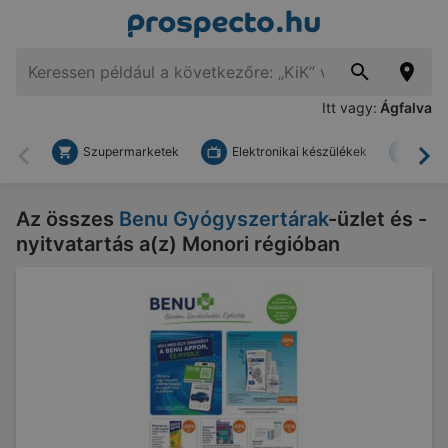
Itt vagy:
Ágfalva
Szupermarketek
Elektronikai készülékek
Bark
Vissza
To
Az összes
Benu Gyógyszertárak
-üzlet és -
nyitvatartás a(z) Monori régióban