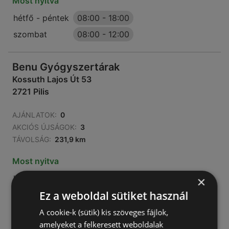
Most nyitva
hétfő - péntek
08:00
-
18:00
szombat
08:00
-
12:00
Benu Gyógyszertárak
Kossuth Lajos Út 53
2721 Pilis
AJÁNLATOK:
0
AKCIÓS ÚJSÁGOK:
3
TÁVOLSÁG:
231,9 km
Most nyitva
hétfő - péntek
08:00
-
17:00
×
Ez a weboldal sütiket használ
szombat
08:00
-
12:00
A cookie-k (sütik) kis szöveges fájlok,
amelyeket a felkeresett weboldalak