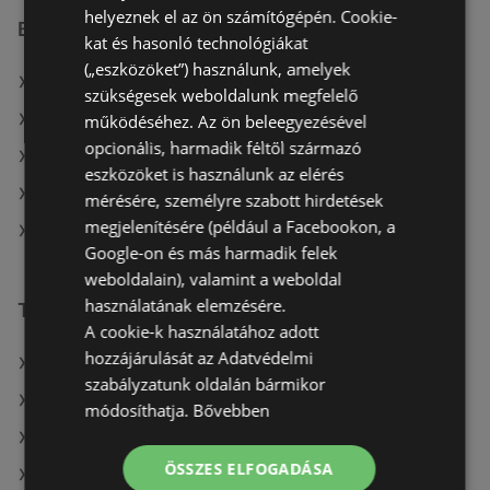
helyeznek el az ön számítógépén. Cookie-
Benu Gyógyszertárak üzletek itt:
kat és hasonló technológiákat
(„eszközöket”) használunk, amelyek
Benu Gyógyszertárak itt: Tabi
szükségesek weboldalunk megfelelő
Benu Gyógyszertárak itt: Szentendrei
működéséhez. Az ön beleegyezésével
opcionális, harmadik féltől származó
Benu Gyógyszertárak itt: Keszthely
eszközöket is használunk az elérés
Benu Gyógyszertárak itt: Baktalórántházai
mérésére, személyre szabott hirdetések
megjelenítésére (például a Facebookon, a
Benu Gyógyszertárak itt: Szécsényi
Google-on és más harmadik felek
weboldalain), valamint a weboldal
használatának elemzésére.
További linkek
A cookie-k használatához adott
hozzájárulását az Adatvédelmi
A(z) Benu Gyógyszertárak ajánlatai
szabályzatunk oldalán bármikor
A(z) PatikaPlus ajánlatai
módosíthatja.
Bővebben
A(z) Douglas ajánlatai
ÖSSZES ELFOGADÁSA
A(z) Douglas aktuális akciós újságjai