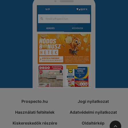
Prospecto.hu
Jogi nyilatkozat
Használati feltételek
Adatvédelmi nyilatkozat
Kiskereskedők részére
Oldaltérkép
A tete