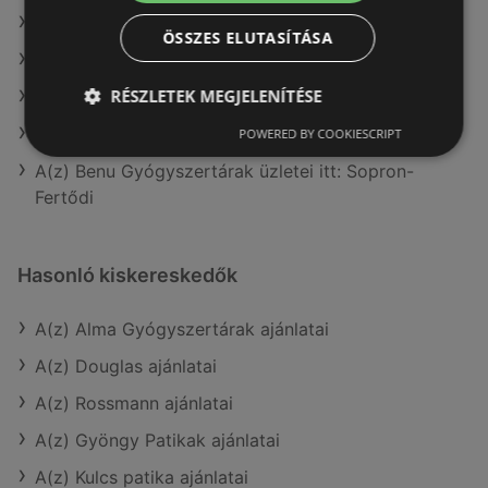
A(z) goods market aktuális akciós újságjai
ÖSSZES ELUTASÍTÁSA
A(z) Pingvin Patika aktuális akciós újságjai
RÉSZLETEK MEGJELENÍTÉSE
A(z) dm aktuális akciós újságjai
A(z) Vianni aktuális akciós újságjai
POWERED BY COOKIESCRIPT
A(z) Benu Gyógyszertárak üzletei itt: Sopron-
Fertődi
Hasonló kiskereskedők
A(z) Alma Gyógyszertárak ajánlatai
A(z) Douglas ajánlatai
A(z) Rossmann ajánlatai
A(z) Gyöngy Patikak ajánlatai
A(z) Kulcs patika ajánlatai