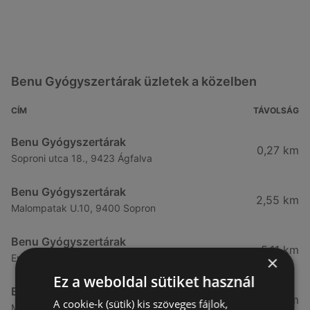
Benu Gyógyszertárak üzletek a közelben
CÍM
TÁVOLSÁG
Benu Gyógyszertárak
0,27 km
Soproni utca 18., 9423 Ágfalva
Benu Gyógyszertárak
2,55 km
Malompatak U.10, 9400 Sopron
Benu Gyógyszertárak
5,11 km
×
Erzsébet Utca 6, 9400 Sopron
Ez a weboldal sütiket használ
Benu Gyógyszertárak
5,24 km
A cookie-k (sütik) kis szöveges fájlok,
Mátyás Király Utca 23, 9400 Sopron