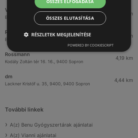
ÖSSZES ELFOGADÁSA
Vianni
3,57 km
Bánfalvi út 14., 9400 Sopron
ÖSSZES ELUTASÍTÁSA
Rossmann
RÉSZLETEK MEGJELENÍTÉSE
3,83 km
Bánfalvi út 6-8., 9400 Sopron
POWERED BY COOKIESCRIPT
Rossmann
4,19 km
Kodály Zoltán tér 16. 16., 9400 Sopron
dm
4,44 km
Lackner Kristóf u. 35, 9400, 9400 Sopron
További linkek
A(z) Benu Gyógyszertárak ajánlatai
A(z) Vianni ajánlatai