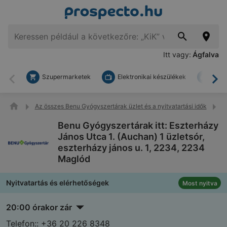
Itt vagy:
Ágfalva
Szupermarketek
Elektronikai készülékek
Bark
Vissza
To
Az összes Benu Gyógyszertárak üzlet és a nyitvatartási idők
B
Benu Gyógyszertárak itt: Eszterházy
János Utca 1. (Auchan) 1 üzletsór,
eszterházy jános u. 1, 2234, 2234
Maglód
Nyitvatartás és elérhetőségek
Most nyitva
20:00 órakor zár
Telefon::
+36 20 226 8348