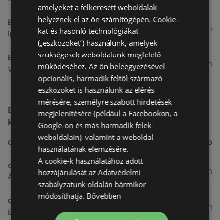
amelyeket a felkeresett weboldalak
helyeznek el az ön számítógépén. Cookie-
Benu Gyógyszertárak
7,03 km
kat és hasonló technológiákat
Ipar Körút 30, 9400 Sopron
(„eszközöket”) használunk, amelyek
szükségesek weboldalunk megfelelő
Benu Gyógyszertárak
26,99 km
működéséhez. Az ön beleegyezésével
Vasút Sor 1, 9432 Fertőd
opcionális, harmadik féltől származó
eszközöket is használunk az elérés
mérésére, személyre szabott hirdetések
Egyéb Kozmetikumok és Drogéria üzletek a
megjelenítésére (például a Facebookon, a
közelben
Google-on és más harmadik felek
weboldalain), valamint a weboldal
CÍM
TÁVOLSÁG
használatának elemzésére.
A cookie-k használatához adott
dm
3,26 km
hozzájárulását az Adatvédelmi
Ágfalvi út 4, 9400, 9400 Sopron
szabályzatunk oldalán bármikor
módosíthatja.
Bővebben
dm
3,28 km
Besenyő u. 23, 9400 Sopron