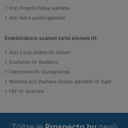
A(z) Pingvin Patika ajánlatai
A(z) Kulcs patika ajánlatai
Érdeklődésre számot tartó elemek itt:
A(z) Coop üzletei itt: Udvari
Ecofamily itt: Budaörsi
Deichmann itt: Dunaújvárosi
Mutassa a(z) Bauhaus összes ajánlatát itt: Eger
F&F itt: Szentesi
Töltse le
Prospecto.hu
nevű