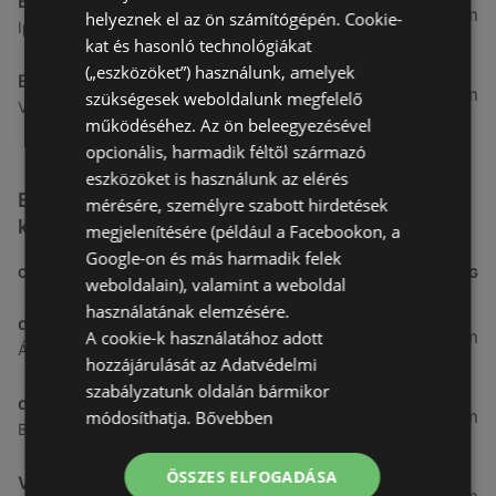
Benu Gyógyszertárak
7,03 km
helyeznek el az ön számítógépén. Cookie-
Ipar Körút 30, 9400 Sopron
kat és hasonló technológiákat
(„eszközöket”) használunk, amelyek
Benu Gyógyszertárak
26,99 km
szükségesek weboldalunk megfelelő
Vasút Sor 1, 9432 Fertőd
működéséhez. Az ön beleegyezésével
opcionális, harmadik féltől származó
eszközöket is használunk az elérés
Egyéb Kozmetikumok és Drogéria üzletek a
mérésére, személyre szabott hirdetések
közelben
megjelenítésére (például a Facebookon, a
Google-on és más harmadik felek
CÍM
TÁVOLSÁG
weboldalain), valamint a weboldal
használatának elemzésére.
dm
3,26 km
A cookie-k használatához adott
Ágfalvi út 4, 9400, 9400 Sopron
hozzájárulását az Adatvédelmi
szabályzatunk oldalán bármikor
dm
3,28 km
módosíthatja.
Bővebben
Besenyő u. 23, 9400 Sopron
ÖSSZES ELFOGADÁSA
Vianni