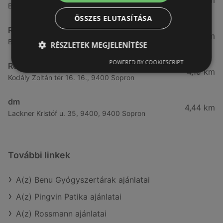
3,57 km
Bánfalvi út 14., 9400 Sopron
ÖSSZES ELUTASÍTÁSA
Rossmann
3,83 km
Bánfalvi út 6-8., 9400 Sopron
RÉSZLETEK MEGJELENÍTÉSE
POWERED BY COOKIESCRIPT
Rossmann
4,19 km
Kodály Zoltán tér 16. 16., 9400 Sopron
dm
4,44 km
Lackner Kristóf u. 35, 9400, 9400 Sopron
További linkek
A(z) Benu Gyógyszertárak ajánlatai
A(z) Pingvin Patika ajánlatai
A(z) Rossmann ajánlatai