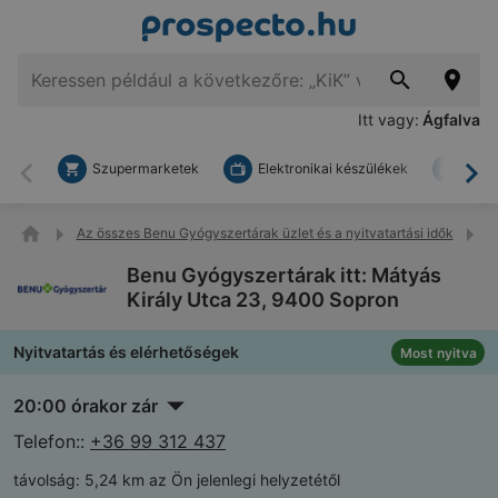
Itt vagy:
Ágfalva
Szupermarketek
Elektronikai készülékek
Bark
Vissza
To
Az összes Benu Gyógyszertárak üzlet és a nyitvatartási idők
B
Benu Gyógyszertárak itt: Mátyás
Király Utca 23, 9400 Sopron
Nyitvatartás és elérhetőségek
Most nyitva
20:00 órakor zár
Telefon::
+36 99 312 437
távolság:
5,24 km az Ön jelenlegi helyzetétől