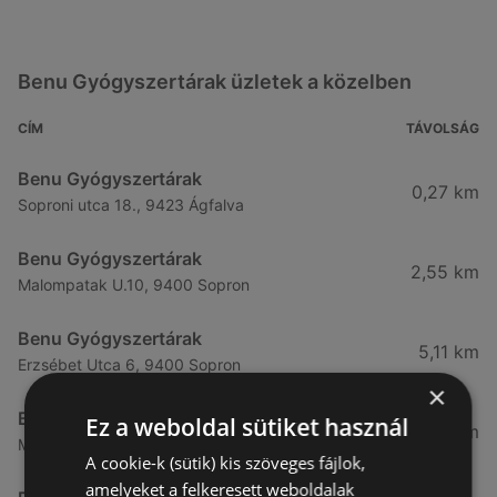
Benu Gyógyszertárak üzletek a közelben
CÍM
TÁVOLSÁG
Benu Gyógyszertárak
0,27 km
Soproni utca 18., 9423 Ágfalva
Benu Gyógyszertárak
2,55 km
Malompatak U.10, 9400 Sopron
Benu Gyógyszertárak
5,11 km
Erzsébet Utca 6, 9400 Sopron
×
Benu Gyógyszertárak
Ez a weboldal sütiket használ
5,24 km
Mátyás Király Utca 23, 9400 Sopron
A cookie-k (sütik) kis szöveges fájlok,
amelyeket a felkeresett weboldalak