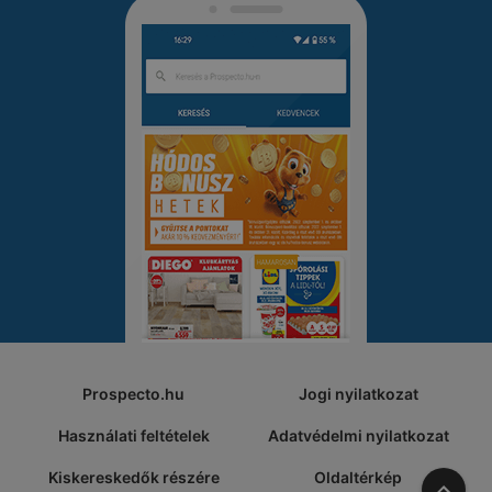
Prospecto.hu
Jogi nyilatkozat
Használati feltételek
Adatvédelmi nyilatkozat
Kiskereskedők részére
Oldaltérkép
A tete