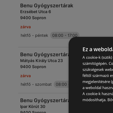
Benu Gyógyszertárak
Erzsébet Utca 6
9400 Sopron
zárva
hétfő - péntek
08:00
-
17:00
Ez a webolda
Benu Gyógyszertárak
A cookie-k (sütik
Mátyás Király Utca 23
számítógépén. Co
9400 Sopron
szükségesek webo
féltől származó e
zárva
megjelenítésére 
hétfő - szombat
08:00
-
20:00
a weboldal haszn
A cookie-k haszn
módosíthatja.
Bő
Benu Gyógyszertárak
Ipar Körút 30
9400 Sopron