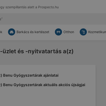
egy szempillantás alatt a
Prospecto.hu
ek
Barkács és kertészet
Otthon
Kozmetikum
-üzlet és -nyitvatartás a(z)
) Benu Gyógyszertárak ajánlatai
) Benu Gyógyszertárak aktuális akciós újságjai