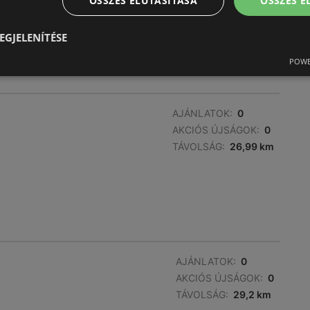
ÖSSZES ELUTASÍTÁSA
ÖSSZES 
EGJELENÍTÉSE
POWE
AJÁNLATOK:
0
AKCIÓS ÚJSÁGOK:
0
TÁVOLSÁG:
26,99 km
AJÁNLATOK:
0
AKCIÓS ÚJSÁGOK:
0
TÁVOLSÁG:
29,2 km