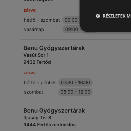
zárva
RÉSZLETEK M
hétfő - szombat
09:00
-
20:00
vasárnap
09:00
-
19:00
Benu Gyógyszertárak
Vasút Sor 1
9432 Fertőd
zárva
hétfő - péntek
07:30
-
16:30
szombat
08:00
-
12:00
Benu Gyógyszertárak
Ifjúság Tér 8
9444 Fertőszentmiklós