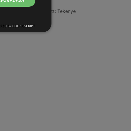
ELFOGADÁSA
Sopron
A(z) Coop üzletei itt: Tekenye
RED BY COOKIESCRIPT