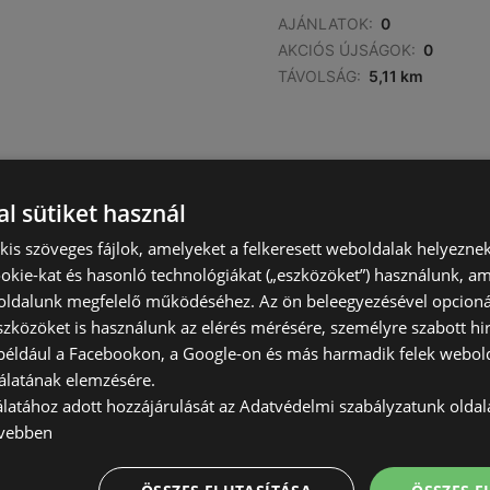
AJÁNLATOK:
0
AKCIÓS ÚJSÁGOK:
0
TÁVOLSÁG:
5,11 km
l sütiket használ
AJÁNLATOK:
0
) kis szöveges fájlok, amelyeket a felkeresett weboldalak helyeznek
AKCIÓS ÚJSÁGOK:
0
okie-kat és hasonló technológiákat („eszközöket”) használunk, a
TÁVOLSÁG:
5,24 km
ldalunk megfelelő működéséhez. Az ön beleegyezésével opcioná
szközöket is használunk az elérés mérésére, személyre szabott hi
(például a Facebookon, a Google-on és más harmadik felek webold
álatának elemzésére.
álatához adott hozzájárulását az Adatvédelmi szabályzatunk olda
vebben
AJÁNLATOK:
0
AKCIÓS ÚJSÁGOK:
0
TÁVOLSÁG:
7,03 km