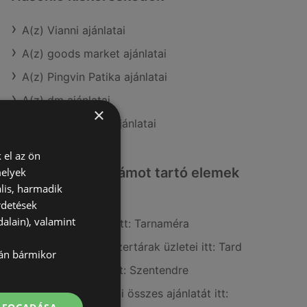
A(z) Vianni ajánlatai
A(z) goods market ajánlatai
A(z) Pingvin Patika ajánlatai
A(z) dm ajánlatai
×
A(z) Kulcs patika ajánlatai
 el az ön
Érdeklődésre számot tartó elemek
melyek
itt:
lis, harmadik
rdetések
alain), valamint
A(z) Coop üzletei itt: Tarnaméra
A(z) Alma Gyógyszertárak üzletei itt: Tard
lán bármikor
A(z) Spar üzletei itt: Szentendre
Mutassa a(z) Vianni összes ajánlatát itt: