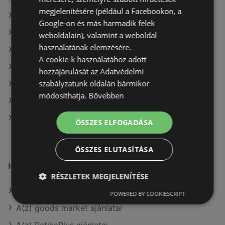
megjelenítésére (például a Facebookon, a
A(z) Kulcs patika ajánlatai
Google-on és más harmadik felek
A(z) Oriflame aktuális akciós újságjai
weboldalain), valamint a weboldal
használatának elemzésére.
A(z) Kulcs patika aktuális akciós újságjai
A cookie-k használatához adott
A(z) Gyöngy Patikak aktuális akciós újságjai
hozzájárulását az Adatvédelmi
szabályzatunk oldalán bármikor
A(z) goods market aktuális akciós újságjai
módosíthatja.
Bővebben
A(z) Magnetic aktuális akciós újságjai
A(z) Benu Gyógyszertárak üzletei itt: Sopron-
ÖSSZES ELFOGADÁSA
Fertődi
ÖSSZES ELUTASÍTÁSA
Hasonló kiskereskedők
RÉSZLETEK MEGJELENÍTÉSE
A(z) Vianni ajánlatai
POWERED BY COOKIESCRIPT
A(z) goods market ajánlatai