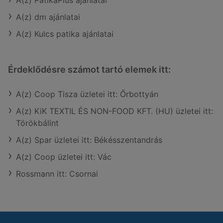
A(z) PatikaPlus ajánlatai
A(z) dm ajánlatai
A(z) Kulcs patika ajánlatai
Érdeklődésre számot tartó elemek itt:
A(z) Coop Tisza üzletei itt: Őrbottyán
A(z) KiK TEXTIL ÉS NON-FOOD KFT. (HU) üzletei itt:
Törökbálint
A(z) Spar üzletei itt: Békésszentandrás
A(z) Coop üzletei itt: Vác
Rossmann itt: Csornai