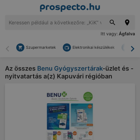
Itt vagy:
Ágfalva
Szupermarketek
Elektronikai készülékek
Bark
Vissza
To
Az összes
Benu Gyógyszertárak
-üzlet és -
nyitvatartás a(z) Kapuvári régióban