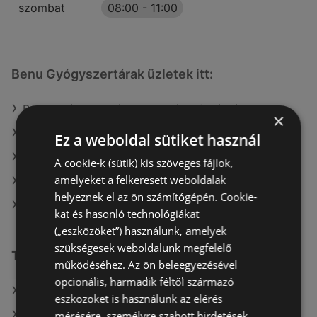
szombat
08:00
-
11:00
Benu Gyógyszertárak üzletek itt:
Benu Gyógyszertárak itt: Székesfehérvári
×
Benu Gyógyszertárak itt: Várpalotai
Ez a weboldal sütiket használ
Benu Gyógyszertárak itt: Berettyóújfalui
A cookie-k (sütik) kis szöveges fájlok,
amelyeket a felkeresett weboldalak
Benu Gyógyszertárak itt: Hajdúszoboszlói
helyeznek el az ön számítógépén. Cookie-
Benu Gyógyszertárak itt: Tiszavasvári
kat és hasonló technológiákat
(„eszközöket”) használunk, amelyek
szükségesek weboldalunk megfelelő
További linkek
működéséhez. Az ön beleegyezésével
opcionális, harmadik féltől származó
A(z) Benu Gyógyszertárak ajánlatai
eszközöket is használunk az elérés
A(z) Pingvin Patika ajánlatai
mérésére, személyre szabott hirdetések