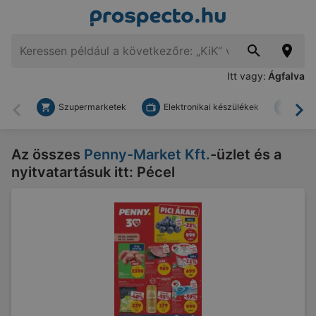
Itt vagy:
Ágfalva
Szupermarketek
Elektronikai készülékek
Bark
Vissza
To
Az összes
Penny-Market Kft.
-üzlet és a
nyitvatartásuk itt: Pécel