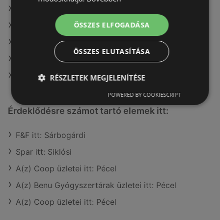
A(z) COOP Szolnok Zrt. ajánlatai
ÖSSZES ELFOGADÁSA
A(z) Metro ajánlatai
A(z) CBA ajánlatai
ÖSSZES ELUTASÍTÁSA
A(z) Reál ajánlatai
A(z) Privát max ajánlatai
RÉSZLETEK MEGJELENÍTÉSE
POWERED BY COOKIESCRIPT
Érdeklődésre számot tartó elemek itt:
F&F itt: Sárbogárdi
Spar itt: Siklósi
A(z) Coop üzletei itt: Pécel
A(z) Benu Gyógyszertárak üzletei itt: Pécel
A(z) Coop üzletei itt: Pécel