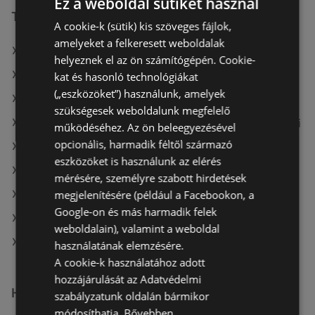
Ez a weboldal sütiket használ
További linkek
A cookie-k (sütik) kis szöveges fájlok,
amelyeket a felkeresett weboldalak
A(z) Penny-Market Kft. ajánlatai
helyeznek el az ön számítógépén. Cookie-
A(z) Family Frost ajánlatai
kat és hasonló technológiákat
(„eszközöket”) használunk, amelyek
A(z) Privát max ajánlatai
szükségesek weboldalunk megfelelő
A(z) Fressnapf-Hungária Kft. aktuális akciós újságjai
működéséhez. Az ön beleegyezésével
opcionális, harmadik féltől származó
A(z) Coop aktuális akciós újságjai
eszközöket is használunk az elérés
A(z) Müller HU aktuális akciós újságjai
mérésére, személyre szabott hirdetések
megjelenítésére (például a Facebookon, a
A(z) Auchan aktuális akciós újságjai
Google-on és más harmadik felek
A(z) ÁRKLUB aktuális akciós újságjai
weboldalain), valamint a weboldal
A(z) Penny-Market Kft. üzletei itt: Sopron-Fertődi
használatának elemzésére.
A cookie-k használatához adott
hozzájárulását az Adatvédelmi
Hasonló kiskereskedők
szabályzatunk oldalán bármikor
módosíthatja.
Bővebben