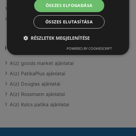
ÖSSZES ELFOGADÁSA
A(z) Avon aktuális akciós újságjai
A(z) Benu Gyógyszertárak üzletei itt: Sopron-
ÖSSZES ELUTASÍTÁSA
Fertődi
RÉSZLETEK MEGJELENÍTÉSE
Hasonló kiskereskedők
POWERED BY COOKIESCRIPT
A(z) goods market ajánlatai
A(z) PatikaPlus ajánlatai
A(z) Douglas ajánlatai
A(z) Rossmann ajánlatai
A(z) Kulcs patika ajánlatai