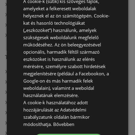
A cookie-k (sütik) kis szöveges fájlok,
Benu Gyógyszertárak itt: Dunakeszi
amelyeket a felkeresett weboldalak
Benu Gyógyszertárak itt: Kőszegi
helyeznek el az ön számítógépén. Cookie-
kat és hasonló technológiákat
Benu Gyógyszertárak itt: Sárvári
(„eszközöket”) használunk, amelyek
Benu Gyógyszertárak itt: Nyíregyházai
szükségesek weboldalunk megfelelő
működéséhez. Az ön beleegyezésével
opcionális, harmadik féltől származó
További linkek
eszközöket is használunk az elérés
mérésére, személyre szabott hirdetések
A(z) Benu Gyógyszertárak ajánlatai
megjelenítésére (például a Facebookon, a
Google-on és más harmadik felek
A(z) goods market ajánlatai
weboldalain), valamint a weboldal
A(z) Rossmann ajánlatai
használatának elemzésére.
A cookie-k használatához adott
A(z) Gyöngy Patikak aktuális akciós újságjai
hozzájárulását az Adatvédelmi
A(z) Alma Gyógyszertárak aktuális akciós újságjai
szabályzatunk oldalán bármikor
A(z) goods market aktuális akciós újságjai
módosíthatja.
Bővebben
A(z) PatikaPlus aktuális akciós újságjai