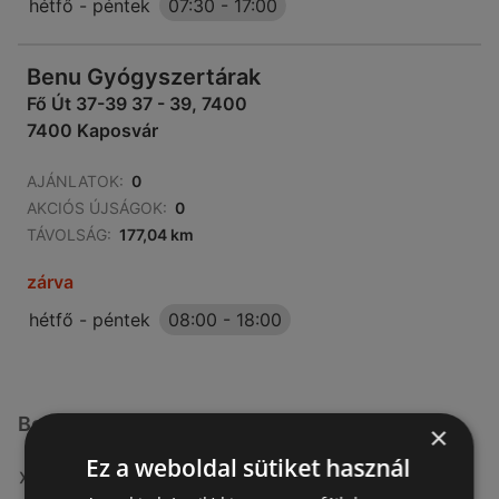
hétfő - péntek
07:30
-
17:00
Benu Gyógyszertárak
Fő Út 37-39 37 - 39, 7400
7400 Kaposvár
AJÁNLATOK:
0
AKCIÓS ÚJSÁGOK:
0
TÁVOLSÁG:
177,04 km
zárva
hétfő - péntek
08:00
-
18:00
Benu Gyógyszertárak üzletek itt:
×
Ez a weboldal sütiket használ
Benu Gyógyszertárak itt: Komlói