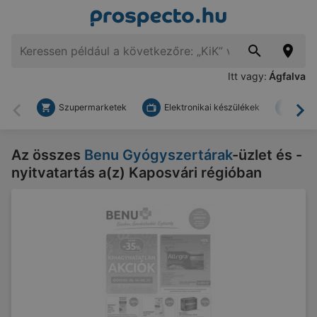
Itt vagy:
Ágfalva
Szupermarketek
Elektronikai készülékek
Bark
Vissza
To
Az összes
Benu Gyógyszertárak
-üzlet és -
nyitvatartás a(z) Kaposvári régióban