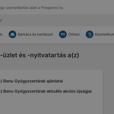
egy szempillantás alatt a
Prospecto.hu
ek
Barkács és kertészet
Otthon
Kozmetikum
-üzlet és -nyitvatartás a(z)
) Benu Gyógyszertárak ajánlatai
) Benu Gyógyszertárak aktuális akciós újságjai