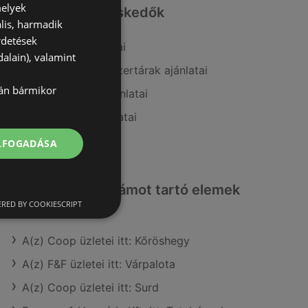
melyek
Hasonló kiskereskedők
lis, harmadik
rdetések
A(z) Vianni ajánlatai
alain), valamint
A(z) Alma Gyógyszertárak ajánlatai
lán bármikor
A(z) PatikaPlus ajánlatai
A(z) Douglas ajánlatai
A(z) dm ajánlatai
ELFOGADÁSA
Érdeklődésre számot tartó elemek
itt:
RED BY COOKIESCRIPT
A(z) Coop üzletei itt: Kőröshegy
A(z) F&F üzletei itt: Várpalota
A(z) Coop üzletei itt: Surd