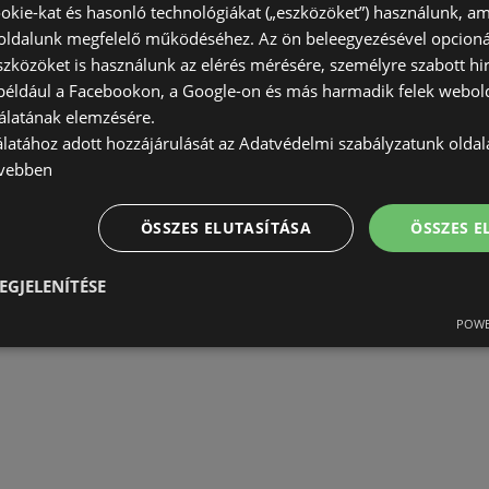
okie-kat és hasonló technológiákat („eszközöket”) használunk, a
ldalunk megfelelő működéséhez. Az ön beleegyezésével opcioná
szközöket is használunk az elérés mérésére, személyre szabott hi
(például a Facebookon, a Google-on és más harmadik felek webold
álatának elemzésére.
álatához adott hozzájárulását az Adatvédelmi szabályzatunk olda
vebben
ÖSSZES ELUTASÍTÁSA
ÖSSZES 
EGJELENÍTÉSE
POWE