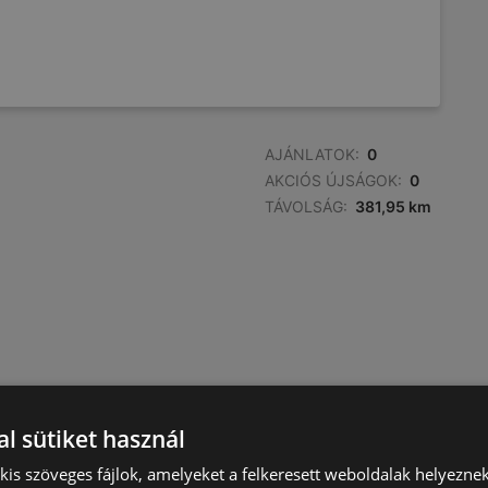
AJÁNLATOK:
0
AKCIÓS ÚJSÁGOK:
0
TÁVOLSÁG:
381,95 km
l sütiket használ
) kis szöveges fájlok, amelyeket a felkeresett weboldalak helyeznek