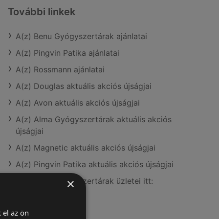
További linkek
A(z) Benu Gyógyszertárak ajánlatai
A(z) Pingvin Patika ajánlatai
A(z) Rossmann ajánlatai
A(z) Douglas aktuális akciós újságjai
A(z) Avon aktuális akciós újságjai
A(z) Alma Gyógyszertárak aktuális akciós
újságjai
A(z) Magnetic aktuális akciós újságjai
A(z) Pingvin Patika aktuális akciós újságjai
A(z) Benu Gyógyszertárak üzletei itt:
×
Sopron-Fertődi
 el az ön