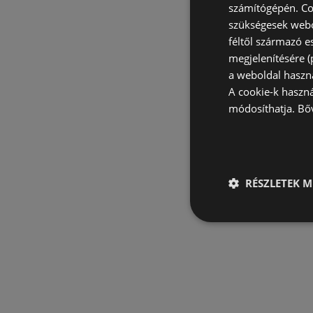
számítógépén. Co
szükségesek webo
féltől származó e
megjelenítésére 
a weboldal haszn
A cookie-k haszn
módosíthatja.
Bő
RÉSZLETEK M