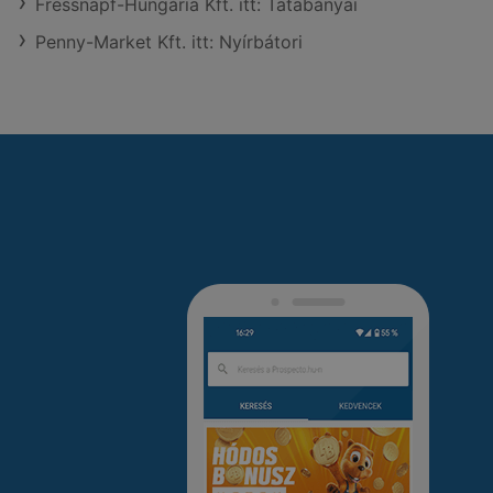
Fressnapf-Hungária Kft. itt: Tatabányai
Penny-Market Kft. itt: Nyírbátori