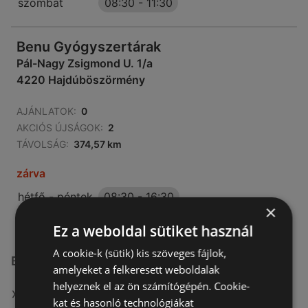
szombat
08:30
-
11:30
Benu Gyógyszertárak
Pál-Nagy Zsigmond U. 1/a
4220 Hajdúböszörmény
AJÁNLATOK:
0
AKCIÓS ÚJSÁGOK:
2
TÁVOLSÁG:
374,57 km
zárva
hétfő - péntek
08:30
-
16:30
×
Ez a weboldal sütiket használ
A cookie-k (sütik) kis szöveges fájlok,
Benu Gyógyszertárak üzletek itt:
amelyeket a felkeresett weboldalak
helyeznek el az ön számítógépén. Cookie-
Benu Gyógyszertárak itt: Kecskeméti
kat és hasonló technológiákat