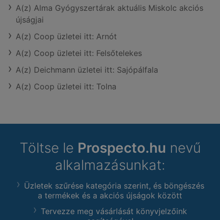
A(z) Alma Gyógyszertárak aktuális Miskolc akciós
újságjai
A(z) Coop üzletei itt: Arnót
A(z) Coop üzletei itt: Felsőtelekes
A(z) Deichmann üzletei itt: Sajópálfala
A(z) Coop üzletei itt: Tolna
Töltse le
Prospecto.hu
nevű
alkalmazásunkat:
Üzletek szűrése kategória szerint, és böngészés
a termékek és a akciós újságok között
Tervezze meg vásárlását könyvjelzőink