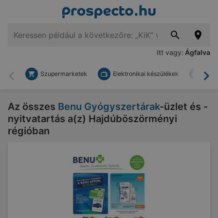
Itt vagy:
Ágfalva
Szupermarketek
Elektronikai készülékek
Bark
Vissza
To
Az összes
Benu Gyógyszertárak
-üzlet és -
nyitvatartás a(z) Hajdúböszörményi
régióban