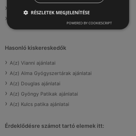
A(z) Avon aktuális akciós újságjai
RÉSZLETEK MEGJELENÍTÉSE
A(z) Benu Gyógyszertárak üzletei itt: Sopron-
POWERED BY COOKIESCRIPT
Fertődi
Hasonló kiskereskedők
A(z) Vianni ajánlatai
A(z) Alma Gyógyszertárak ajánlatai
A(z) Douglas ajánlatai
A(z) Gyöngy Patikak ajánlatai
A(z) Kulcs patika ajánlatai
Érdeklődésre számot tartó elemek itt: