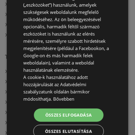
Benu Gyógyszertárak itt: Szegedi
(„eszközöket”) használunk, amelyek
szükségesek weboldalunk megfelelő
Benu Gyógyszertárak itt: Szeghalmi
működéséhez. Az ön beleegyezésével
Benu Gyógyszertárak itt: Komáromi
opcionális, harmadik féltől származó
eszközöket is használunk az elérés
Benu Gyógyszertárak itt: Budaörsi
mérésére, személyre szabott hirdetések
megjelenítésére (például a Facebookon, a
Google-on és más harmadik felek
További linkek
weboldalain), valamint a weboldal
használatának elemzésére.
A(z) Benu Gyógyszertárak ajánlatai
A cookie-k használatához adott
A(z) goods market ajánlatai
hozzájárulását az Adatvédelmi
szabályzatunk oldalán bármikor
A(z) PatikaPlus ajánlatai
módosíthatja.
Bővebben
A(z) Gyöngy Patikak aktuális akciós újságjai
A(z) dm aktuális akciós újságjai
ÖSSZES ELFOGADÁSA
A(z) Douglas aktuális akciós újságjai
ÖSSZES ELUTASÍTÁSA
A(z) Alma Gyógyszertárak aktuális akciós újságjai