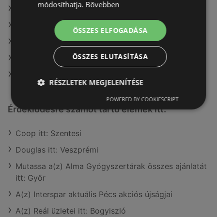
módosíthatja.
Bővebben
A(z) COOP Szolnok Zrt. ajánlatai
A(z) Auchan ajánlatai
ÖSSZES ELFOGADÁSA
A(z) CBA ajánlatai
ÖSSZES ELUTASÍTÁSA
A(z) Fressnapf-Hungária Kft. ajánlatai
A(z) G'Roby ajánlatai
RÉSZLETEK MEGJELENÍTÉSE
POWERED BY COOKIESCRIPT
Érdeklődésre számot tartó elemek itt:
Coop itt: Szentesi
Douglas itt: Veszprémi
Mutassa a(z) Alma Gyógyszertárak összes ajánlatát
itt: Győr
A(z) Interspar aktuális Pécs akciós újságjai
A(z) Reál üzletei itt: Bogyiszló