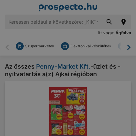
Itt vagy:
Ágfalva
Szupermarketek
Elektronikai készülékek
Bark
Vissza
To
Az összes
Penny-Market Kft.
-üzlet és -
nyitvatartás a(z) Ajkai régióban