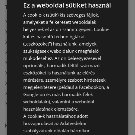
Ez a weboldal sütiket használ
További linkek
A cookie-k (sütik) kis szöveges fájlok,
amelyeket a felkeresett weboldalak
A(z) Penny-Market Kft. ajánlatai
helyeznek el az ön számítógépén. Cookie-
A(z) Reál ajánlatai
kat és hasonló technológiákat
A(z) Interspar ajánlatai
(„eszközöket”) használunk, amelyek
szükségesek weboldalunk megfelelő
A(z) Reál aktuális akciós újságjai
működéséhez. Az ön beleegyezésével
A(z) Family Frost aktuális akciós újságjai
opcionális, harmadik féltől származó
eszközöket is használunk az elérés
A(z) Tesco aktuális akciós újságjai
mérésére, személyre szabott hirdetések
A(z) ÁRKLUB aktuális akciós újságjai
megjelenítésére (például a Facebookon, a
A(z) Metro aktuális akciós újságjai
Google-on és más harmadik felek
weboldalain), valamint a weboldal
A(z) Penny-Market Kft. üzletei itt: Sopron-Fertődi
használatának elemzésére.
A cookie-k használatához adott
hozzájárulását az Adatvédelmi
Hasonló kiskereskedők
szabályzatunk oldalán bármikor