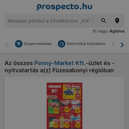
Itt vagy:
Ágfalva
Szupermarketek
Elektronikai készülékek
Bark
Vissza
To
Az összes
Penny-Market Kft.
-üzlet és -
nyitvatartás a(z) Füzesabonyi régióban