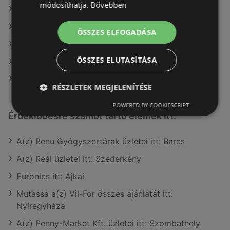
módosíthatja.
Bővebben
A(z) Auchan ajánlatai
A(z) Fressnapf-Hungária Kft. ajánlatai
ÖSSZES ELFOGADÁSA
A(z) Tesco ajánlatai
ÖSSZES ELUTASÍTÁSA
A(z) Ecofamily ajánlatai
A(z) Aldi ajánlatai
RÉSZLETEK MEGJELENÍTÉSE
POWERED BY COOKIESCRIPT
Érdeklődésre számot tartó elemek itt:
A(z) Benu Gyógyszertárak üzletei itt: Barcs
A(z) Reál üzletei itt: Szederkény
Euronics itt: Ajkai
Mutassa a(z) Vil-For összes ajánlatát itt:
Nyíregyháza
A(z) Penny-Market Kft. üzletei itt: Szombathely