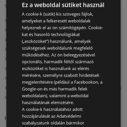
Ez a weboldal sütiket használ
További linkek
A cookie-k (sütik) kis szöveges fájlok,
amelyeket a felkeresett weboldalak
A(z) Penny-Market Kft. ajánlatai
helyeznek el az ön számítógépén. Cookie-
A(z) COOP Szolnok Zrt. ajánlatai
kat és hasonló technológiákat
A(z) Müller HU ajánlatai
(„eszközöket”) használunk, amelyek
szükségesek weboldalunk megfelelő
A(z) AlphaZoo aktuális akciós újságjai
működéséhez. Az ön beleegyezésével
A(z) Family Frost aktuális akciós újságjai
opcionális, harmadik féltől származó
eszközöket is használunk az elérés
A(z) Privát aktuális akciós újságjai
mérésére, személyre szabott hirdetések
A(z) Müller HU aktuális akciós újságjai
megjelenítésére (például a Facebookon, a
A(z) Fressnapf-Hungária Kft. aktuális akciós újságjai
Google-on és más harmadik felek
weboldalain), valamint a weboldal
A(z) Penny-Market Kft. üzletei itt: Sopron-Fertődi
használatának elemzésére.
A cookie-k használatához adott
hozzájárulását az Adatvédelmi
Hasonló kiskereskedők
szabályzatunk oldalán bármikor