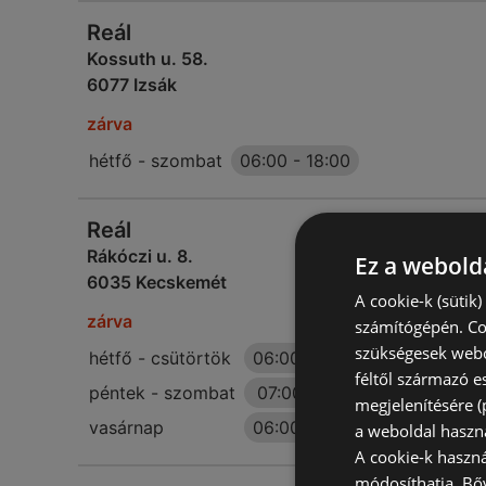
Reál
Kossuth u. 58.
6077 Izsák
zárva
hétfő - szombat
06:00
-
18:00
Reál
Rákóczi u. 8.
Ez a webolda
6035 Kecskemét
A cookie-k (sütik
zárva
számítógépén. Co
szükségesek webo
hétfő - csütörtök
06:00
-
20:00
féltől származó e
péntek - szombat
07:00
-
17:00
megjelenítésére 
vasárnap
06:00
-
20:00
a weboldal haszn
A cookie-k haszn
módosíthatja.
Bő