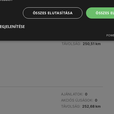
AJÁNLATOK:
0
AKCIÓS ÚJSÁGOK:
0
ÖSSZES ELUTASÍTÁSA
ÖSSZES 
TÁVOLSÁG:
247,93 km
EGJELENÍTÉSE
AJÁNLATOK:
0
POWE
AKCIÓS ÚJSÁGOK:
0
TÁVOLSÁG:
250,51 km
AJÁNLATOK:
0
AKCIÓS ÚJSÁGOK:
0
TÁVOLSÁG:
252,68 km