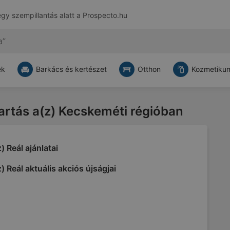
egy szempillantás alatt a
Prospecto.hu
ek
Barkács és kertészet
Otthon
Kozmetikum
tartás a(z) Kecskeméti régióban
) Reál ajánlatai
) Reál aktuális akciós újságjai