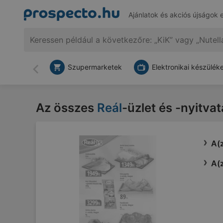
Ajánlatok és akciós újságok 
Szupermarketek
Elektronikai készülék
Vissza
Az összes
Reál
-üzlet és -nyitva
A(z
A(z