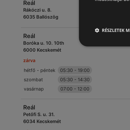
Reál
Rákóczi u. 8.
6035 Ballószög
RÉSZLETEK M
Reál
Boróka u. 10. 10th
6000 Kecskemét
zárva
hétfő - péntek
05:30
-
19:00
szombat
05:30
-
14:30
vasárnap
07:00
-
12:00
Reál
Petőfi S. u. 31.
6034 Kecskemét