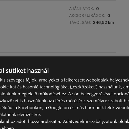
AJÁNLATOK:
0
AKCIÓS ÚJSÁGOK:
0
TÁVOLSÁG:
246,52 km
AJÁNLATOK:
0
AKCIÓS ÚJSÁGOK:
0
l sütiket használ
TÁVOLSÁG:
247,89 km
) kis szöveges fájlok, amelyeket a felkeresett weboldalak helyeznek
okie-kat és hasonló technológiákat („eszközöket”) használunk, a
ldalunk megfelelő működéséhez. Az ön beleegyezésével opcioná
szközöket is használunk az elérés mérésére, személyre szabott hi
(például a Facebookon, a Google-on és más harmadik felek webold
álatának elemzésére.
álatához adott hozzájárulását az Adatvédelmi szabályzatunk olda
vebben