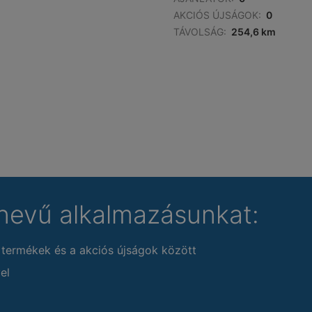
AKCIÓS ÚJSÁGOK:
0
TÁVOLSÁG:
254,6 km
nevű alkalmazásunkat:
 termékek és a akciós újságok között
el