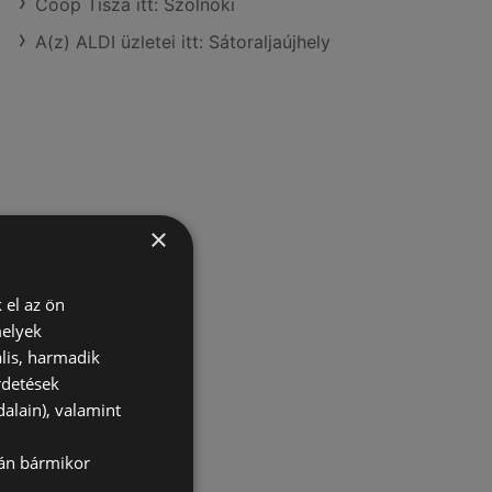
Coop Tisza itt: Szolnoki
A(z) ALDI üzletei itt: Sátoraljaújhely
×
 el az ön
melyek
lis, harmadik
rdetések
alain), valamint
lán bármikor