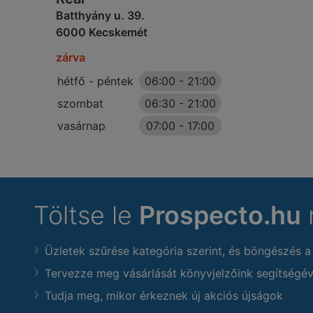
Batthyány u. 39.
6000 Kecskemét
zárva
hétfő - péntek
06:00
-
21:00
szombat
06:30
-
21:00
vasárnap
07:00
-
17:00
Töltse le
Prospecto.hu
Üzletek szűrése kategória szerint, és böngészés a
Tervezze meg vásárlását könyvjelzőink segítségév
Tudja meg, mikor érkeznek új akciós újságok