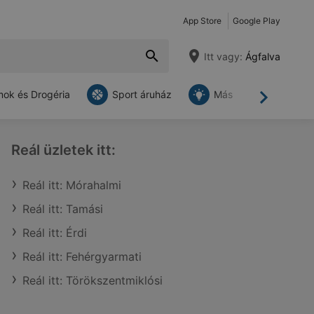
App Store
Google Play
Itt vagy:
Ágfalva
ok és Drogéria
Sport áruház
Más
Tovább
Reál üzletek itt:
Reál itt: Mórahalmi
Reál itt: Tamási
Reál itt: Érdi
Reál itt: Fehérgyarmati
Reál itt: Törökszentmiklósi