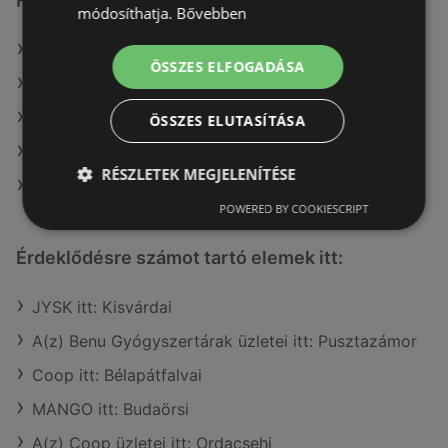
Hasonló kiskereskedők
módosíthatja.
Bővebben
A(z) goods market ajánlatai
ÖSSZES ELFOGADÁSA
A(z) Alma Gyógyszertárak ajánlatai
A(z) Douglas ajánlatai
ÖSSZES ELUTASÍTÁSA
A(z) dm ajánlatai
RÉSZLETEK MEGJELENÍTÉSE
A(z) Gyöngy Patikak ajánlatai
POWERED BY COOKIESCRIPT
Érdeklődésre számot tartó elemek itt:
JYSK itt: Kisvárdai
A(z) Benu Gyógyszertárak üzletei itt: Pusztazámor
Coop itt: Bélapátfalvai
MANGO itt: Budaörsi
A(z) Coop üzletei itt: Ordacsehi