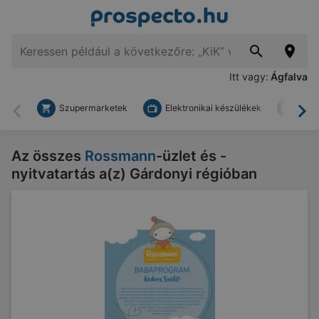
Itt vagy:
Ágfalva
Szupermarketek
Elektronikai készülékek
Bark
Vissza
To
Az összes
Rossmann
-üzlet és -
nyitvatartás a(z) Gárdonyi régióban