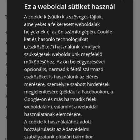
Ez a weboldal sütiket használ
A cookie-k (sütik) kis szöveges fájlok,
További linkek
amelyeket a felkeresett weboldalak
helyeznek el az ön számítógépén. Cookie-
A(z) Rossmann ajánlatai
kat és hasonló technológiákat
A(z) Pingvin Patika ajánlatai
(„eszközöket”) használunk, amelyek
szükségesek weboldalunk megfelelő
A(z) Kulcs patika ajánlatai
működéséhez. Az ön beleegyezésével
A(z) Avon aktuális akciós újságjai
opcionális, harmadik féltől származó
A(z) Magnetic aktuális akciós újságjai
eszközöket is használunk az elérés
mérésére, személyre szabott hirdetések
A(z) Kulcs patika aktuális akciós újságjai
megjelenítésére (például a Facebookon, a
A(z) goods market aktuális akciós újságjai
Google-on és más harmadik felek
weboldalain), valamint a weboldal
A(z) Benu Gyógyszertárak aktuális akciós újságjai
használatának elemzésére.
A(z) Rossmann üzletei itt: Sopron-Fertődi
A cookie-k használatához adott
hozzájárulását az Adatvédelmi
szabályzatunk oldalán bármikor