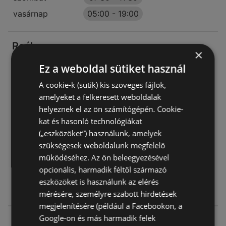
vasárnap
05:00
-
19:00
Reál
×
Kossuth utca 5.
Ez a weboldal sütiket használ
2376 Örkény
A cookie-k (sütik) kis szöveges fájlok,
AJÁNLATOK:
0
amelyeket a felkeresett weboldalak
AKCIÓS ÚJSÁGOK:
0
helyeznek el az ön számítógépén. Cookie-
TÁVOLSÁG:
225,85 km
kat és hasonló technológiákat
(„eszközöket”) használunk, amelyek
zárva
szükségesek weboldalunk megfelelő
hétfő - péntek
05:30
-
20:00
működéséhez. Az ön beleegyezésével
opcionális, harmadik féltől származó
szombat
06:00
-
15:00
eszközöket is használunk az elérés
vasárnap
06:00
-
12:00
mérésére, személyre szabott hirdetések
megjelenítésére (például a Facebookon, a
Google-on és más harmadik felek
Reál