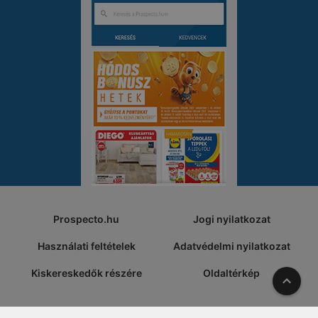
Prospecto.hu
Jogi nyilatkozat
Használati feltételek
Adatvédelmi nyilatkozat
Kiskereskedők részére
Oldaltérkép
A tete