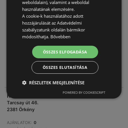
weboldalain), valamint a weboldal
Iskola utca 23.
használatának elemzésére.
2377 Örkény
A cookie-k használatához adott
hozzájárulását az Adatvédelmi
AJÁNLATOK:
0
szabályzatunk oldalán bármikor
AKCIÓS ÚJSÁGOK:
0
módosíthatja.
Bővebben
TÁVOLSÁG:
227,85 km
zárva
ÖSSZES ELFOGADÁSA
hétfő - csütörtök
05:30
-
17:30
ÖSSZES ELUTASÍTÁSA
péntek
05:00
-
12:00
vasárnap
05:30
-
17:30
RÉSZLETEK MEGJELENÍTÉSE
POWERED BY COOKIESCRIPT
Reál
Tarcsay út 46.
2381 Örkény
AJÁNLATOK:
0