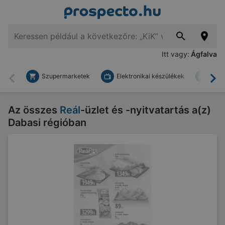
Itt vagy:
Ágfalva
Szupermarketek
Elektronikai készülékek
Bark
Vissza
To
Az összes
Reál
-üzlet és -nyitvatartás a(z)
Dabasi régióban