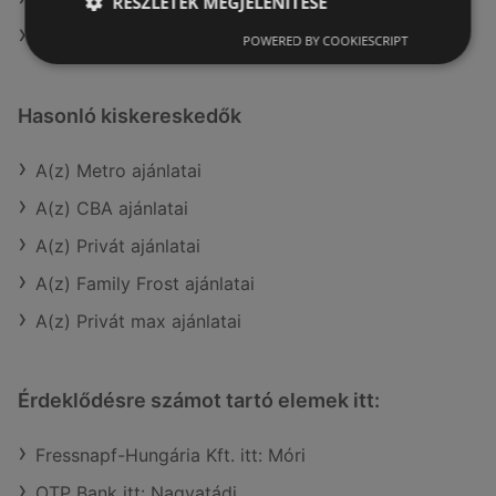
RÉSZLETEK MEGJELENÍTÉSE
A(z) Reál üzletei itt: Sopron-Fertődi
POWERED BY COOKIESCRIPT
Hasonló kiskereskedők
A(z) Metro ajánlatai
A(z) CBA ajánlatai
A(z) Privát ajánlatai
A(z) Family Frost ajánlatai
A(z) Privát max ajánlatai
Érdeklődésre számot tartó elemek itt:
Fressnapf-Hungária Kft. itt: Móri
OTP Bank itt: Nagyatádi