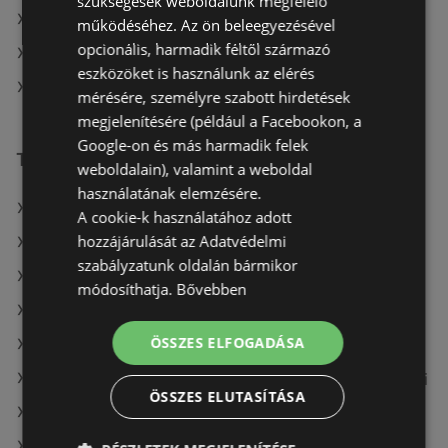
szükségesek weboldalunk megfelelő
Reál itt: Csornai
működéséhez. Az ön beleegyezésével
opcionális, harmadik féltől származó
Reál itt: Kisvárdai
eszközöket is használunk az elérés
Reál itt: Hatvani
mérésére, személyre szabott hirdetések
megjelenítésére (például a Facebookon, a
Google-on és más harmadik felek
További linkek
weboldalain), valamint a weboldal
használatának elemzésére.
A(z) Reál ajánlatai
A cookie-k használatához adott
hozzájárulását az Adatvédelmi
A(z) Tesco ajánlatai
szabályzatunk oldalán bármikor
A(z) Ecofamily ajánlatai
módosíthatja.
Bővebben
A(z) Auchan aktuális akciós újságjai
ÖSSZES ELFOGADÁSA
A(z) Príma aktuális akciós újságjai
A(z) Fressnapf-Hungária Kft. aktuális akciós újságjai
ÖSSZES ELUTASÍTÁSA
A(z) Müller HU aktuális akciós újságjai
A(z) CBA aktuális akciós újságjai