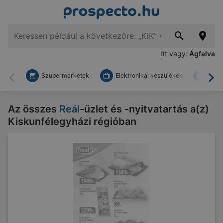
Itt vagy:
Ágfalva
Szupermarketek
Elektronikai készülékek
Bark
Vissza
To
Az összes
Reál
-üzlet és -nyitvatartás a(z)
Kiskunfélegyházi régióban