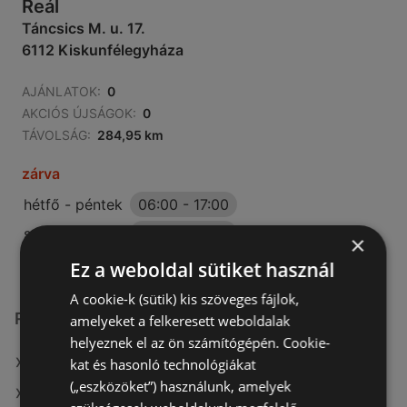
Reál
Táncsics M. u. 17.
6112 Kiskunfélegyháza
AJÁNLATOK:
0
AKCIÓS ÚJSÁGOK:
0
TÁVOLSÁG:
284,95 km
zárva
hétfő - péntek
06:00
-
17:00
szombat
06:00
-
12:00
×
Ez a weboldal sütiket használ
A cookie-k (sütik) kis szöveges fájlok,
Reál üzletek itt:
amelyeket a felkeresett weboldalak
helyeznek el az ön számítógépén. Cookie-
Reál itt: Békéscsabai
kat és hasonló technológiákat
(„eszközöket”) használunk, amelyek
Reál itt: Aszódi