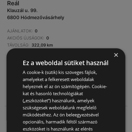
Reál
Klauzál u. 99.
6800 Hódmezővásárhely
AJÁNLATOK:
0
AKCIÓS ÚJSÁGOK:
0
TÁVOLSÁG:
322,09 km
×
zárva
Ez a weboldal sütiket használ
hétfő - csütörtök
05:00
-
19:00
A cookie-k (sütik) kis szöveges fájlok,
péntek
05:00
-
12:00
amelyeket a felkeresett weboldalak
helyeznek el az ön számítógépén. Cookie-
szombat
06:00
-
12:00
kat és hasonló technológiákat
vasárnap
05:00
-
19:00
(„eszközöket”) használunk, amelyek
szükségesek weboldalunk megfelelő
Reál
működéséhez. Az ön beleegyezésével
opcionális, harmadik féltől származó
Kistópart u. 3.
eszközöket is használunk az elérés
6800 Hódmezővásárhely