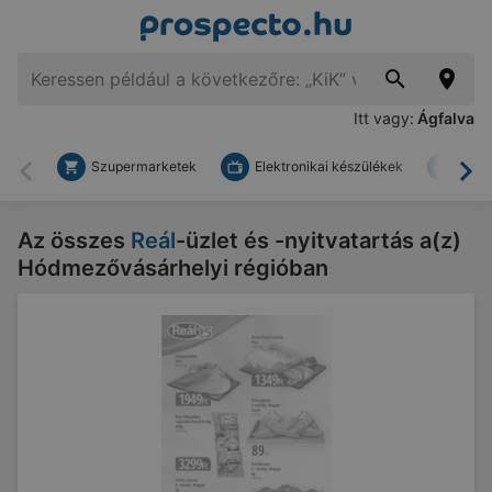
Itt vagy:
Ágfalva
Szupermarketek
Elektronikai készülékek
Bark
Vissza
To
Az összes
Reál
-üzlet és -nyitvatartás a(z)
Hódmezővásárhelyi régióban