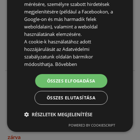
mérésére, személyre szabott hirdetések
AJÁNLATOK:
0
megjelenítésére (például a Facebookon, a
AKCIÓS ÚJSÁGOK:
0
Google-on és más harmadik felek
TÁVOLSÁG:
322,18 km
weboldalain), valamint a weboldal
használatának elemzésére.
Most nyitva
A cookie-k használatához adott
hozzájárulását az Adatvédelmi
hétfő - péntek
05:00
-
20:00
szabályzatunk oldalán bármikor
szombat - vasárnap
06:00
-
20:00
módosíthatja.
Bővebben
Reál
ÖSSZES ELFOGADÁSA
Fő u. 1/B. (Hrsz. 16004/2)
6806 Hódmezővásárhely
ÖSSZES ELUTASÍTÁSA
AJÁNLATOK:
0
RÉSZLETEK MEGJELENÍTÉSE
AKCIÓS ÚJSÁGOK:
0
TÁVOLSÁG:
332,12 km
POWERED BY COOKIESCRIPT
zárva