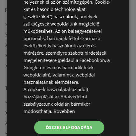
helyeznek el az ön számítógépén. Cookie-
kat és hasonló technológiákat
Reál üzletek itt:
(„eszközöket”) használunk, amelyek
szükségesek weboldalunk megfelelő
Reál itt: Hódmezővásárhelyi
működéséhez. Az ön beleegyezésével
Reál itt: Szarvasi
opcionális, harmadik féltől származó
eszközöket is használunk az elérés
Reál itt: Szeghalmi
mérésére, személyre szabott hirdetések
Reál itt: Mohácsi
megjelenítésére (például a Facebookon, a
Reál itt: Bélapátfalvai
Google-on és más harmadik felek
weboldalain), valamint a weboldal
használatának elemzésére.
További linkek
A cookie-k használatához adott
hozzájárulását az Adatvédelmi
A(z) Reál ajánlatai
szabályzatunk oldalán bármikor
módosíthatja.
Bővebben
A(z) AlphaZoo ajánlatai
A(z) FullDiszkont ajánlatai
ÖSSZES ELFOGADÁSA
A(z) Privát aktuális akciós újságjai