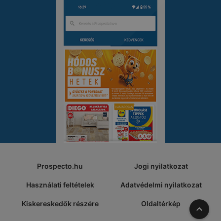
Prospecto.hu
Jogi nyilatkozat
Használati feltételek
Adatvédelmi nyilatkozat
Kiskereskedők részére
Oldaltérkép
A tete