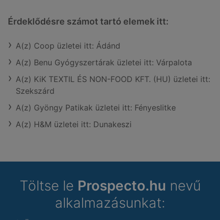
Érdeklődésre számot tartó elemek itt:
A(z) Coop üzletei itt: Ádánd
A(z) Benu Gyógyszertárak üzletei itt: Várpalota
A(z) KiK TEXTIL ÉS NON-FOOD KFT. (HU) üzletei itt:
Szekszárd
A(z) Gyöngy Patikak üzletei itt: Fényeslitke
A(z) H&M üzletei itt: Dunakeszi
Töltse le
Prospecto.hu
nevű
alkalmazásunkat: