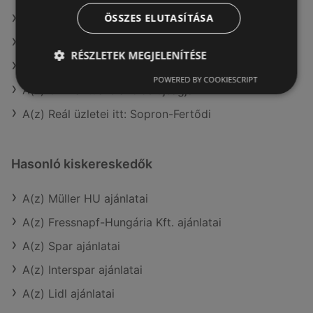
ÖSSZES ELUTASÍTÁSA
A(z) AlphaZoo aktuális akciós újságjai
A(z) Chef Market aktuális akciós újságjai
RÉSZLETEK MEGJELENÍTÉSE
A(z) ALDI aktuális akciós újságjai
POWERED BY COOKIESCRIPT
A(z) CBA aktuális akciós újságjai
A(z) Reál üzletei itt: Sopron-Fertődi
Hasonló kiskereskedők
A(z) Müller HU ajánlatai
A(z) Fressnapf-Hungária Kft. ajánlatai
A(z) Spar ajánlatai
A(z) Interspar ajánlatai
A(z) Lidl ajánlatai