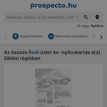
Itt vagy:
Ágfalva
Szupermarketek
Elektronikai készülékek
Bark
Vissza
To
Az összes
Reál
-üzlet és -nyitvatartás a(z)
Siklósi régióban