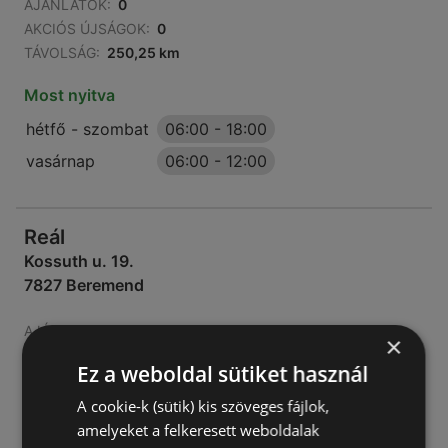
AJÁNLATOK:
0
AKCIÓS ÚJSÁGOK:
0
TÁVOLSÁG:
250,25 km
Most nyitva
hétfő - szombat
06:00
-
18:00
vasárnap
06:00
-
12:00
Reál
Kossuth u. 19.
7827 Beremend
AJÁNLATOK:
0
×
AKCIÓS ÚJSÁGOK:
0
Ez a weboldal sütiket használ
TÁVOLSÁG:
257,07 km
A cookie-k (sütik) kis szöveges fájlok,
amelyeket a felkeresett weboldalak