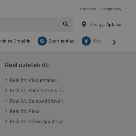
App Store
Google Play
Itt vagy:
Ágfalva
ok és Drogéria
Sport áruház
Más
Tovább
Reál üzletek itt:
Reál itt: Kiskunhalasi
Reál itt: Kunszentmiklói
Reál itt: Balatonföldvári
Reál itt: Paksi
Reál itt: Sátoraljaújhelyi