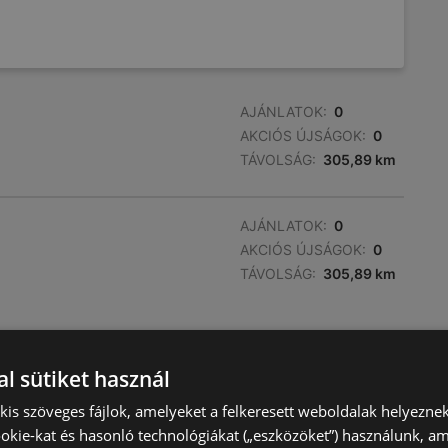
AJÁNLATOK:
0
AKCIÓS ÚJSÁGOK:
0
TÁVOLSÁG:
305,89 km
AJÁNLATOK:
0
AKCIÓS ÚJSÁGOK:
0
TÁVOLSÁG:
305,89 km
l sütiket használ
) kis szöveges fájlok, amelyeket a felkeresett weboldalak helyeznek
okie-kat és hasonló technológiákat („eszközöket”) használunk, a