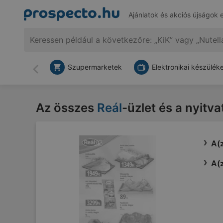
Ajánlatok és akciós újságok 
Szupermarketek
Elektronikai készülék
Vissza
Az összes
Reál
-üzlet és a nyitva
A(z
A(z