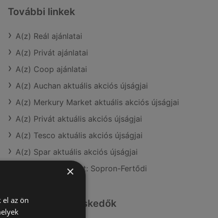
További linkek
A(z) Reál ajánlatai
A(z) Privát ajánlatai
A(z) Coop ajánlatai
A(z) Auchan aktuális akciós újságjai
A(z) Merkury Market aktuális akciós újságjai
A(z) Privát aktuális akciós újságjai
A(z) Tesco aktuális akciós újságjai
A(z) Spar aktuális akciós újságjai
A(z) Reál üzletei itt: Sopron-Fertődi
×
 el az ön
Hasonló kiskereskedők
melyek