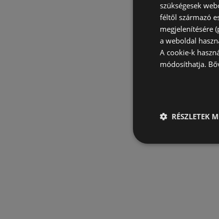
szükségesek webo
féltől származó e
megjelenítésére 
a weboldal haszn
A cookie-k haszn
módosíthatja.
Bő
RÉSZLETEK M