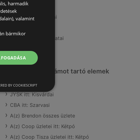
lis, harmadik
A(z) ALDI ajánlatai
rdetések
A(z) Tesco ajánlatai
alain), valamint
A(z) CBA ajánlatai
lán bármikor
A(z) Interspar ajánlatai
A(z) Aldi ajánlatai
ELFOGADÁSA
Érdeklődésre számot tartó elemek
itt:
RED BY COOKIESCRIPT
JYSK itt: Kisvárdai
CBA itt: Szarvasi
A(z) Brendon összes üzlete
A(z) Coop üzletei itt: Kétpó
A(z) Coop Tisza üzletei itt: Kétpó