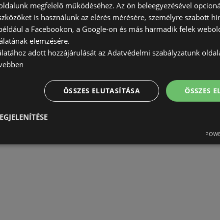
ldalunk megfelelő működéséhez. Az ön beleegyezésével opcioná
szközöket is használunk az elérés mérésére, személyre szabott hi
(például a Facebookon, a Google-on és más harmadik felek webold
álatának elemzésére.
álatához adott hozzájárulását az Adatvédelmi szabályzatunk olda
vebben
ÖSSZES ELUTASÍTÁSA
ÖSSZES 
EGJELENÍTÉSE
POWE