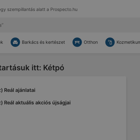
egy szempillantás alatt a
Prospecto.hu
ek
Barkács és kertészet
Otthon
Kozmetikum
tartásuk itt: Kétpó
) Reál ajánlatai
) Reál aktuális akciós újságjai