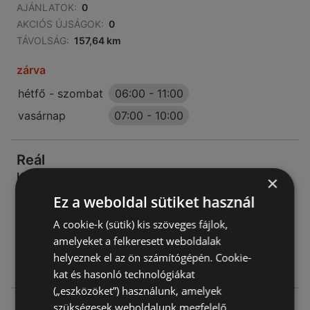
AJÁNLATOK:
0
AKCIÓS ÚJSÁGOK:
0
TÁVOLSÁG:
157,64 km
zárva
hétfő - szombat
06:00
-
11:00
vasárnap
07:00
-
10:00
Reál
Kossuth L. u. 38
×
7281 Igal
Ez a weboldal sütiket használ
A cookie-k (sütik) kis szöveges fájlok,
AJÁNLATOK:
0
amelyeket a felkeresett weboldalak
AKCIÓS ÚJSÁGOK:
0
helyeznek el az ön számítógépén. Cookie-
TÁVOLSÁG:
160,56 km
kat és hasonló technológiákat
(„eszközöket”) használunk, amelyek
Reál
szükségesek weboldalunk megfelelő