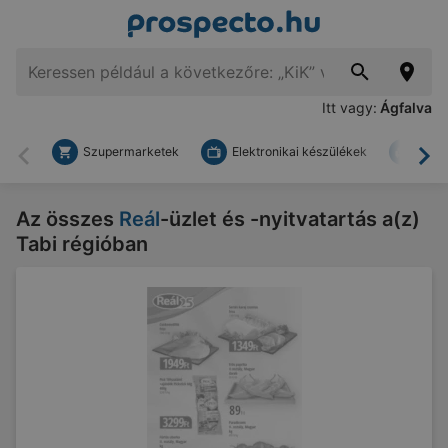
Itt vagy:
Ágfalva
Szupermarketek
Elektronikai készülékek
Bark
Vissza
To
Az összes
Reál
-üzlet és -nyitvatartás a(z)
Tabi régióban