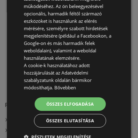
működéséhez. Az ön beleegyezésével
Petofi Sándor utca 18.
opcionális, harmadik féltől származó
7285 Tab
eszközöket is használunk az elérés
mérésére, személyre szabott hirdetések
AJÁNLATOK:
0
megjelenítésére (például a Facebookon, a
AKCIÓS ÚJSÁGOK:
0
Google-on és más harmadik felek
TÁVOLSÁG:
166,15 km
weboldalain), valamint a weboldal
zárva
használatának elemzésére.
A cookie-k használatához adott
hétfő - péntek
07:00
-
12:00
hozzájárulását az Adatvédelmi
szombat
07:00
-
11:00
szabályzatunk oldalán bármikor
módosíthatja.
Bővebben
ÖSSZES ELFOGADÁSA
Reál üzletek itt:
Reál itt: Balatonföldvári
ÖSSZES ELUTASÍTÁSA
Reál itt: Gárdonyi
RÉSZLETEK MEGJELENÍTÉSE