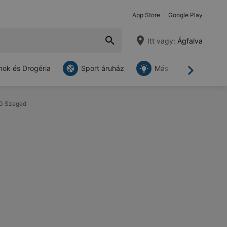
App Store
Google Play
Itt vagy:
Ágfalva
ok és Drogéria
Sport áruház
Más
Tovább
720 Szeged