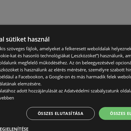
l sütiket használ
) kis szöveges fájlok, amelyeket a felkeresett weboldalak helyeznek
okie-kat és hasonló technológiákat („eszközöket”) használunk, a
ldalunk megfelelő működéséhez. Az ön beleegyezésével opcioná
szközöket is használunk az elérés mérésére, személyre szabott hi
(például a Facebookon, a Google-on és más harmadik felek webold
álatának elemzésére.
álatához adott hozzájárulását az Adatvédelmi szabályzatunk olda
vebben
ÖSSZES ELUTASÍTÁSA
ÖSSZES 
EGJELENÍTÉSE