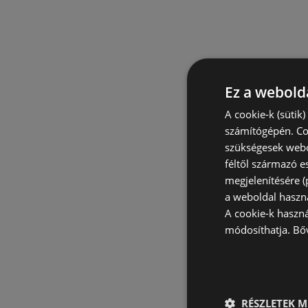
Ez a webolda
A cookie-k (sütik
számítógépén. Co
szükségesek webo
féltől származó e
megjelenítésére 
a weboldal haszn
A cookie-k haszn
módosíthatja.
Bő
RÉSZLETEK M