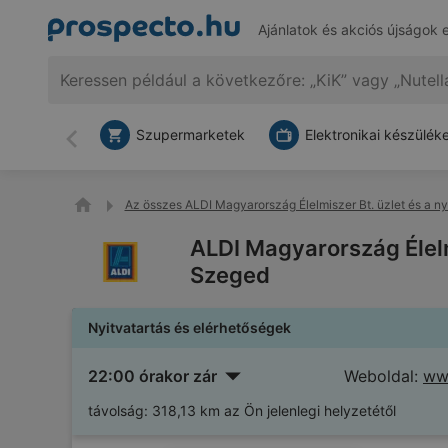
Ajánlatok és akciós újságok 
Szupermarketek
Elektronikai készülék
Vissza
Az összes ALDI Magyarország Élelmiszer Bt. üzlet és a nyi
ALDI Magyarország Élelmi
Szeged
Nyitvatartás és elérhetőségek
22:00 órakor zár
Weboldal:
www
távolság:
318,13 km az Ön jelenlegi helyzetétől