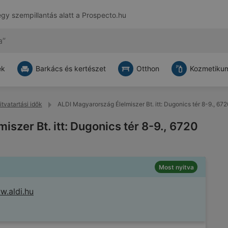
egy szempillantás alatt a
Prospecto.hu
ek
Barkács és kertészet
Otthon
Kozmetikum
tvatartási idők
ALDI Magyarország Élelmiszer Bt. itt: Dugonics tér 8-9., 6
szer Bt. itt: Dugonics tér 8-9., 6720
Most nyitva
.aldi.hu