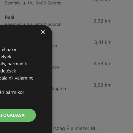
Somfalvi u. 14., 9400 Sopron
Reál
3,32 km
Besenyő u. 16., 9400 Sopron
×
Reál
3,41 km
Ibolya út 15., 9400 Sopron
 el az ön
melyek
CBA
lis, harmadik
3,58 km
Bánfalvi u. 14, 9400 Sopron
rdetések
alain), valamint
Lidl
3,59 km
Bánfalvi út 12. 12, 9400 Sopron
lán bármikor
További linkek
ELFOGADÁSA
A(z) ALDI Magyarország Élelmiszer Bt.