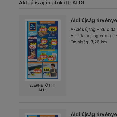
Aktuális ajánlatok itt: ALDI
Aldi újság érvény
Akciós újság – 36 oldal
A reklámújság eddig ér
Távolság:
3,26 km
ELÉRHETŐ ITT:
ALDI
Aldi újság érvény