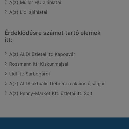
A(z) Müller HU ajánlatai
A(z) Lidl ajánlatai
Érdeklődésre számot tartó elemek
itt:
A(z) ALDI üzletei itt: Kaposvár
Rossmann itt: Kiskunmajsai
Lidl itt: Sárbogárdi
A(z) ALDI aktuális Debrecen akciós újságjai
A(z) Penny-Market Kft. üzletei itt: Solt