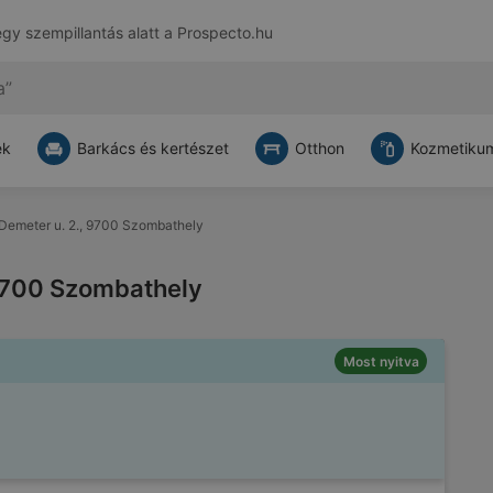
egy szempillantás alatt a
Prospecto.hu
ek
Barkács és kertészet
Otthon
Kozmetikum
: Demeter u. 2., 9700 Szombathely
, 9700 Szombathely
Most nyitva