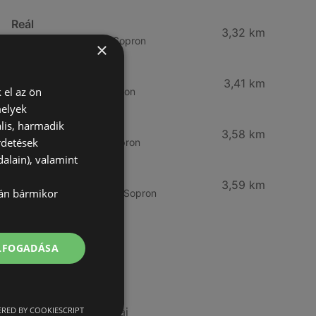
Reál
3,32 km
Besenyő u. 16., 9400 Sopron
×
Reál
3,41 km
 el az ön
Ibolya út 15., 9400 Sopron
melyek
lis, harmadik
CBA
3,58 km
rdetések
Bánfalvi u. 14, 9400 Sopron
alain), valamint
Lidl
3,59 km
lán bármikor
Bánfalvi út 12. 12, 9400 Sopron
ELFOGADÁSA
További linkek
A(z) ALDI ajánlatai
RED BY COOKIESCRIPT
A(z) Metro ajánlatai