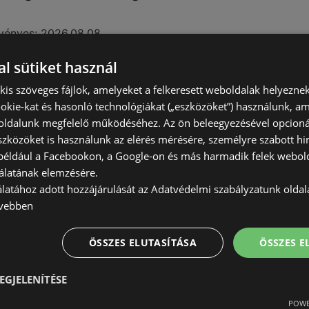
vényes:
2026.08.08
l sütiket használ
) kis szöveges fájlok, amelyeket a felkeresett weboldalak helyeznek
okie-kat és hasonló technológiákat („eszközöket”) használunk, a
ldalunk megfelelő működéséhez. Az ön beleegyezésével opcioná
szközöket is használunk az elérés mérésére, személyre szabott hi
(például a Facebookon, a Google-on és más harmadik felek webold
álatának elemzésére.
álatához adott hozzájárulását az Adatvédelmi szabályzatunk olda
vebben
ÖSSZES ELUTASÍTÁSA
ÖSSZES 
EGJELENÍTÉSE
POWE