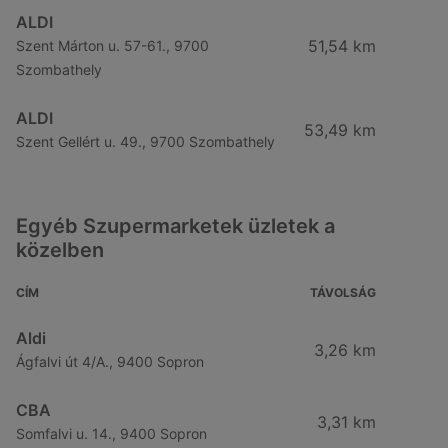
ALDI
51,54 km
Szent Márton u. 57-61., 9700
Szombathely
ALDI
53,49 km
Szent Gellért u. 49., 9700 Szombathely
Egyéb Szupermarketek üzletek a
közelben
CÍM
TÁVOLSÁG
Aldi
3,26 km
Ágfalvi út 4/A., 9400 Sopron
CBA
3,31 km
Somfalvi u. 14., 9400 Sopron