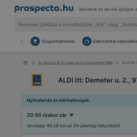
Ajánlatok és akciós újságok 
Szupermarketek
Elektronikai készülék
Vissza
Az összes ALDI üzlet és a nyitvatartási idők
ALDI itt
ALDI itt: Demeter u. 2.
Nyitvatartás és elérhetőségek
20:00 órakor zár
távolság:
49,08 km az Ön jelenlegi helyzetétől