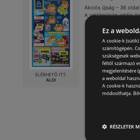
Akciós újság – 36 oldal
A reklámújság eddig ér
Távolság:
3,26 km
Ez a webolda
A cookie-k (sütik
számítógépén. Co
szükségesek webo
féltől származó e
megjelenítésére 
ELÉRHETŐ ITT:
a weboldal haszn
ALDI
A cookie-k haszn
módosíthatja.
Bő
RÉSZLETEK M