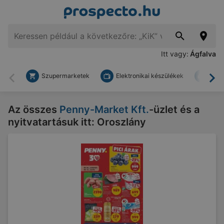
Itt vagy:
Ágfalva
Szupermarketek
Elektronikai készülékek
Bark
Vissza
To
Az összes
Penny-Market Kft.
-üzlet és a
nyitvatartásuk itt: Oroszlány