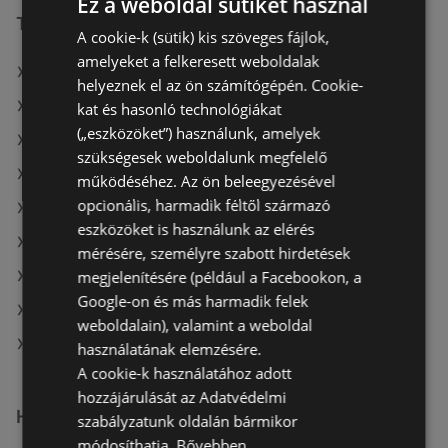
Ez a weboldal sütiket használ
További linkek
A cookie-k (sütik) kis szöveges fájlok,
amelyeket a felkeresett weboldalak
A(z) Penny-Market Kft. ajánlatai
helyeznek el az ön számítógépén. Cookie-
A(z) Privát ajánlatai
kat és hasonló technológiákat
(„eszközöket”) használunk, amelyek
A(z) Family Frost ajánlatai
szükségesek weboldalunk megfelelő
A(z) Coop aktuális akciós újságjai
működéséhez. Az ön beleegyezésével
opcionális, harmadik féltől származó
A(z) Chef Market aktuális akciós újságjai
eszközöket is használunk az elérés
A(z) ALDI aktuális akciós újságjai
mérésére, személyre szabott hirdetések
megjelenítésére (például a Facebookon, a
A(z) Tesco aktuális akciós újságjai
Google-on és más harmadik felek
A(z) Reál aktuális akciós újságjai
weboldalain), valamint a weboldal
A(z) Penny-Market Kft. üzletei itt: Sopron-Fertődi
használatának elemzésére.
A cookie-k használatához adott
hozzájárulását az Adatvédelmi
Hasonló kiskereskedők
szabályzatunk oldalán bármikor
módosíthatja.
Bővebben