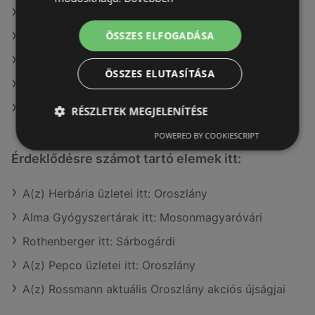
A(z) Tesco ajánlatai
ÖSSZES ELFOGADÁSA
A(z) Metro ajánlatai
A(z) Príma ajánlatai
ÖSSZES ELUTASÍTÁSA
A(z) Ecofamily ajánlatai
A(z) G'Roby ajánlatai
RÉSZLETEK MEGJELENÍTÉSE
POWERED BY COOKIESCRIPT
Érdeklődésre számot tartó elemek itt:
A(z) Herbária üzletei itt: Oroszlány
Alma Gyógyszertárak itt: Mosonmagyaróvári
Rothenberger itt: Sárbogárdi
A(z) Pepco üzletei itt: Oroszlány
A(z) Rossmann aktuális Oroszlány akciós újságjai