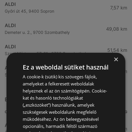
ALDI
7,57 km
Győri út 45, 9400 Sopron
ALDI
49,08 km
Demeter u. 2., 9700 Szombathely
ALDI
51,54 km
Szent Márton u. 57-61., 9700 Szombathely
×
Ez a weboldal sütiket használ
ALDI
53,49 km
Szent Gellért u. 49., 9700 Szombathely
A cookie-k (sütik) kis szöveges fájlok,
amelyeket a felkeresett weboldalak
helyeznek el az ön számítógépén. Cookie-
kat és hasonló technológiákat
Egyéb Szupermarketek üzletek a közelben
(„eszközöket”) használunk, amelyek
szükségesek weboldalunk megfelelő
CÍM
TÁVOLSÁG
működéséhez. Az ön beleegyezésével
Aldi
opcionális, harmadik féltől származó
3,26 km