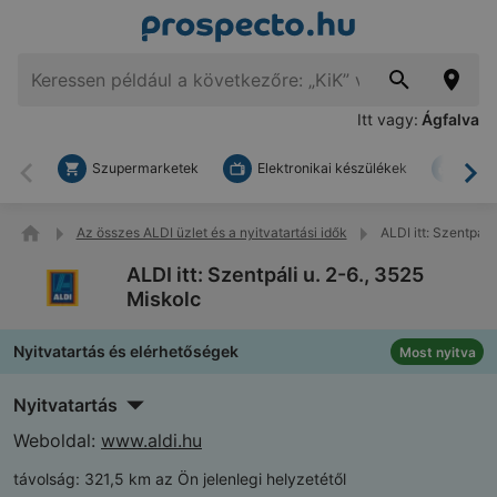
Itt vagy:
Ágfalva
Szupermarketek
Elektronikai készülékek
Bark
Vissza
To
Az összes ALDI üzlet és a nyitvatartási idők
ALDI itt: Szentpáli
ALDI itt: Szentpáli u. 2-6., 3525
Miskolc
Nyitvatartás és elérhetőségek
Most nyitva
Nyitvatartás
Weboldal:
www.aldi.hu
távolság:
321,5 km az Ön jelenlegi helyzetétől