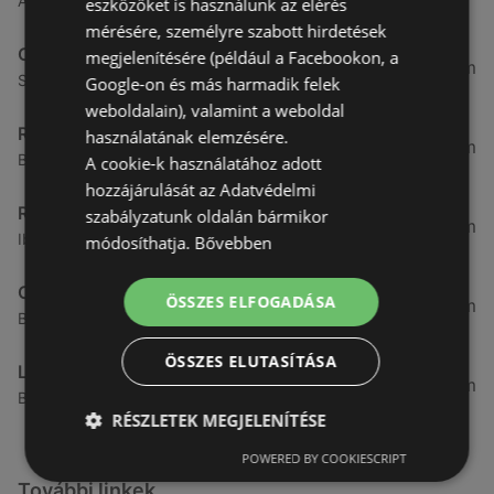
Ágfalvi út 4/A., 9400 Sopron
eszközöket is használunk az elérés
mérésére, személyre szabott hirdetések
CBA
megjelenítésére (például a Facebookon, a
3,31 km
Somfalvi u. 14., 9400 Sopron
Google-on és más harmadik felek
weboldalain), valamint a weboldal
Reál
használatának elemzésére.
3,32 km
Besenyő u. 16., 9400 Sopron
A cookie-k használatához adott
hozzájárulását az Adatvédelmi
Reál
szabályzatunk oldalán bármikor
3,41 km
Ibolya út 15., 9400 Sopron
módosíthatja.
Bővebben
CBA
ÖSSZES ELFOGADÁSA
3,58 km
Bánfalvi u. 14, 9400 Sopron
ÖSSZES ELUTASÍTÁSA
Lidl
3,59 km
Bánfalvi út 12. 12, 9400 Sopron
RÉSZLETEK MEGJELENÍTÉSE
POWERED BY COOKIESCRIPT
További linkek