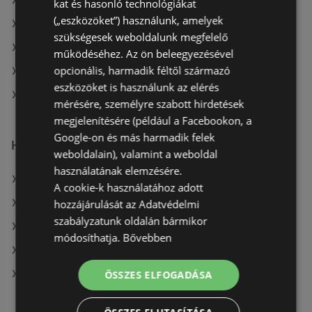
A(z) dm aktuális akciós újságjai
kat és hasonló technológiákat
(„eszközöket”) használunk, amelyek
A(z) Douglas aktuális akciós újságjai
szükségesek weboldalunk megfelelő
A(z) Rossmann aktuális akciós újságjai
működéséhez. Az ön beleegyezésével
opcionális, harmadik féltől származó
A(z) Magnetic aktuális akciós újságjai
eszközöket is használunk az elérés
A(z) Kulcs patika üzletei itt: Sopron-Fertődi
mérésére, személyre szabott hirdetések
megjelenítésére (például a Facebookon, a
Google-on és más harmadik felek
Hasonló kiskereskedők
weboldalain), valamint a weboldal
használatának elemzésére.
A(z) Vianni ajánlatai
A cookie-k használatához adott
A(z) Alma Gyógyszertárak ajánlatai
hozzájárulását az Adatvédelmi
szabályzatunk oldalán bármikor
A(z) Rossmann ajánlatai
módosíthatja.
Bővebben
A(z) dm ajánlatai
A(z) Benu Gyógyszertárak ajánlatai
ÖSSZES ELFOGADÁSA