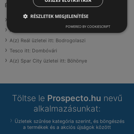
ÖSSZES ELUTASÍTÁSA
Érdeklődésre számot tartó elemek itt:
RÉSZLETEK MEGJELENÍTÉSE
A(z) Coop üzletei itt: Tarcal
POWERED BY COOKIESCRIPT
Reál itt: Bácsalmási
A(z) Reál üzletei itt: Bodrogolaszi
Tesco itt: Dombóvári
A(z) Spar City üzletei itt: Böhönye
Töltse le
Prospecto.hu
nevű
alkalmazásunkat:
Üzletek szűrése kategória szerint, és böngészés
a termékek és a akciós újságok között