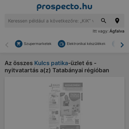
Itt vagy:
Ágfalva
Szupermarketek
Elektronikai készülékek
Bark
Vissza
To
Az összes
Kulcs patika
-üzlet és -
nyitvatartás a(z) Tatabányai régióban