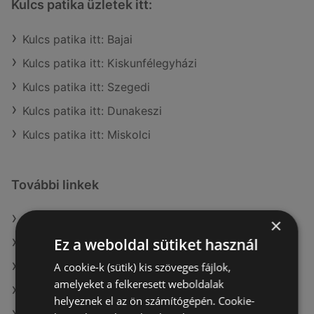
Kulcs patika üzletek itt:
Kulcs patika itt: Bajai
Kulcs patika itt: Kiskunfélegyházi
Kulcs patika itt: Szegedi
Kulcs patika itt: Dunakeszi
Kulcs patika itt: Miskolci
További linkek
A(z) Kulcs patika ajánlatai
×
Ez a weboldal sütiket használ
A(z) Rossmann ajánlatai
A cookie-k (sütik) kis szöveges fájlok,
A(z) Gyöngy Patikak ajánlatai
amelyeket a felkeresett weboldalak
A(z) PatikaPlus aktuális akciós újságjai
helyeznek el az ön számítógépén. Cookie-