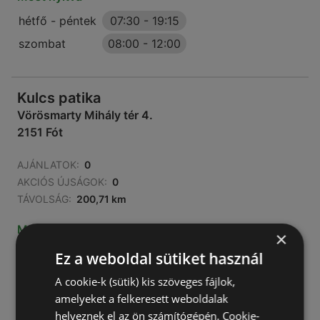
hétfő - péntek
07:30
-
19:15
szombat
08:00
-
12:00
Kulcs patika
Vörösmarty Mihály tér 4.
2151 Fót
AJÁNLATOK:
0
AKCIÓS ÚJSÁGOK:
0
TÁVOLSÁG:
200,71 km
Most nyitva
×
hétfő - péntek
07:30
-
19:15
Ez a weboldal sütiket használ
szombat
08:00
-
12:00
A cookie-k (sütik) kis szöveges fájlok,
amelyeket a felkeresett weboldalak
helyeznek el az ön számítógépén. Cookie-