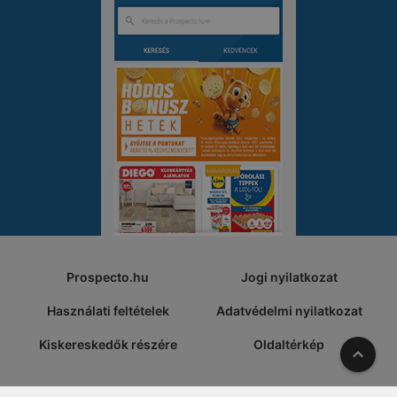
Prospecto.hu
Jogi nyilatkozat
Használati feltételek
Adatvédelmi nyilatkozat
Kiskereskedők részére
Oldaltérkép
A tete