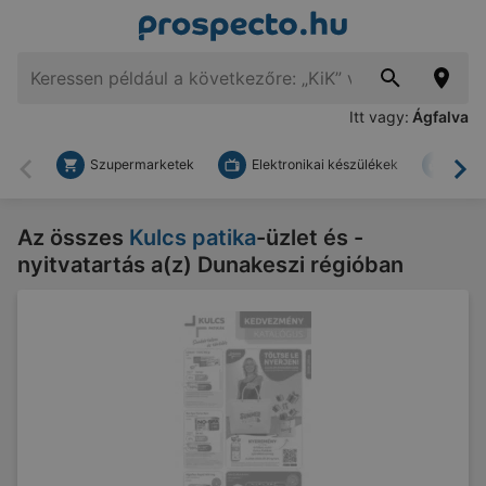
Itt vagy:
Ágfalva
Szupermarketek
Elektronikai készülékek
Bark
Vissza
To
Az összes
Kulcs patika
-üzlet és -
nyitvatartás a(z) Dunakeszi régióban