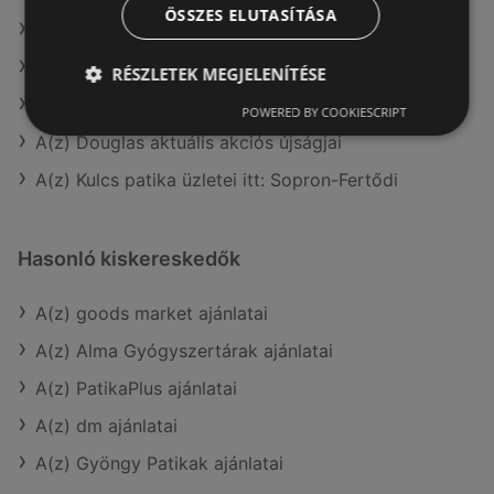
ÖSSZES ELUTASÍTÁSA
A(z) Crystal nails aktuális akciós újságjai
A(z) Vianni aktuális akciós újságjai
RÉSZLETEK MEGJELENÍTÉSE
A(z) Alma Gyógyszertárak aktuális akciós újságjai
POWERED BY COOKIESCRIPT
A(z) Douglas aktuális akciós újságjai
A(z) Kulcs patika üzletei itt: Sopron-Fertődi
Hasonló kiskereskedők
A(z) goods market ajánlatai
A(z) Alma Gyógyszertárak ajánlatai
A(z) PatikaPlus ajánlatai
A(z) dm ajánlatai
A(z) Gyöngy Patikak ajánlatai