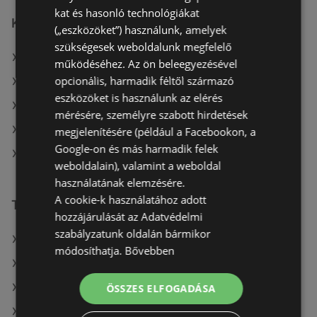
kat és hasonló technológiákat
Kulcs patika üzletek itt:
(„eszközöket”) használunk, amelyek
szükségesek weboldalunk megfelelő
Kulcs patika itt: Békéscsabai
működéséhez. Az ön beleegyezésével
opcionális, harmadik féltől származó
Kulcs patika itt: Siklósi
eszközöket is használunk az elérés
Kulcs patika itt: Gyáli
mérésére, személyre szabott hirdetések
Kulcs patika itt: Mátészalkai
megjelenítésére (például a Facebookon, a
Google-on és más harmadik felek
Kulcs patika itt: Törökszentmiklósi
weboldalain), valamint a weboldal
használatának elemzésére.
A cookie-k használatához adott
További linkek
hozzájárulását az Adatvédelmi
szabályzatunk oldalán bármikor
A(z) Kulcs patika ajánlatai
módosíthatja.
Bővebben
A(z) Alma Gyógyszertárak ajánlatai
A(z) PatikaPlus ajánlatai
ÖSSZES ELFOGADÁSA
A(z) dm aktuális akciós újságjai