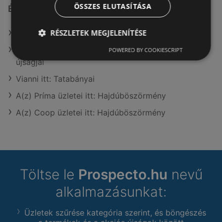
ÖSSZES ELUTASÍTÁSA
Érdeklődésre számot tartó elemek itt:
RÉSZLETEK MEGJELENÍTÉSE
Media Markt itt: Szombathelyi
A(z) Ecofamily aktuális Hajdúböszörmény akciós
POWERED BY COOKIESCRIPT
újságjai
Vianni itt: Tatabányai
A(z) Príma üzletei itt: Hajdúböszörmény
A(z) Coop üzletei itt: Hajdúböszörmény
Töltse le
Prospecto.hu
nevű
alkalmazásunkat:
Üzletek szűrése kategória szerint, és böngészés