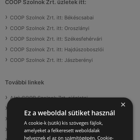
COOP Szolnok Zrt. üzletek itt:
COOP Szolnok Zrt. itt: Békéscsabai
COOP Szolnok Zrt. itt: Oroszlányi
COOP Szolnok Zrt. itt: Székesfehérvári
COOP Szolnok Zrt. itt: Hajdúszoboszlói
COOP Szolnok Zrt. itt: Jászberényi
További linkek
A(z) COOP Szolnok Zrt. ajánlatai
×
A(z) AlphaZoo ajánlatai
Ez a weboldal sütiket használ
A(z) Interspar ajánlatai
A cookie-k (sütik) kis szöveges fájlok,
A(z) Spar aktuális akciós újságjai
amelyeket a felkeresett weboldalak
helyeznek el az ön számítógépén. Cookie-