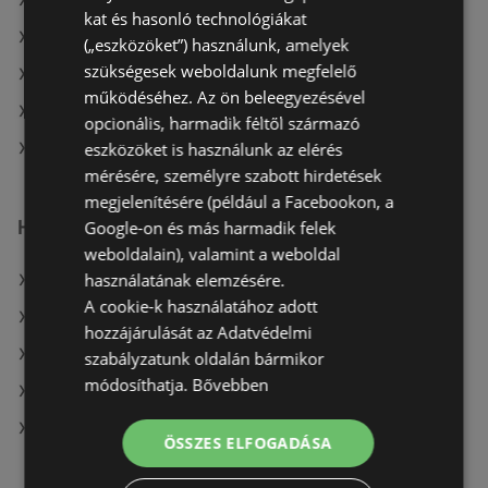
A(z) Reál aktuális akciós újságjai
kat és hasonló technológiákat
A(z) Metro aktuális akciós újságjai
(„eszközöket”) használunk, amelyek
szükségesek weboldalunk megfelelő
A(z) Ecofamily aktuális akciós újságjai
működéséhez. Az ön beleegyezésével
A(z) Privát aktuális akciós újságjai
opcionális, harmadik féltől származó
eszközöket is használunk az elérés
A(z) COOP Szolnok Zrt. üzletei itt: Téti
mérésére, személyre szabott hirdetések
megjelenítésére (például a Facebookon, a
Hasonló kiskereskedők
Google-on és más harmadik felek
weboldalain), valamint a weboldal
használatának elemzésére.
A(z) Penny-Market Kft. ajánlatai
A cookie-k használatához adott
A(z) Privát max ajánlatai
hozzájárulását az Adatvédelmi
A(z) Lidl ajánlatai
szabályzatunk oldalán bármikor
módosíthatja.
Bővebben
A(z) G'Roby ajánlatai
A(z) Aldi ajánlatai
ÖSSZES ELFOGADÁSA