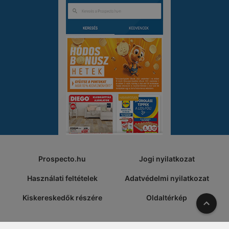
Prospecto.hu
Jogi nyilatkozat
Használati feltételek
Adatvédelmi nyilatkozat
Kiskereskedők részére
Oldaltérkép
A tete