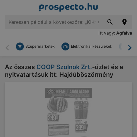
Itt vagy:
Ágfalva
Szupermarketek
Elektronikai készülékek
Bark
Vissza
To
Az összes
COOP Szolnok Zrt.
-üzlet és a
nyitvatartásuk itt: Hajdúböszörmény